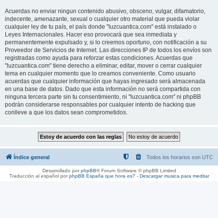
Acuerdas no enviar ningun contenido abusivo, obsceno, vulgar, difamatorio,
indecente, amenazante, sexual o cualquier otro material que pueda violar
cualquier ley de tu país, el país donde "luzcuantica.com" está instalado o
Leyes Internacionales. Hacer eso provocará que sea inmediata y
permanentemente expulsado y, si lo creemos oportuno, con notificación a su
Proveedor de Servicios de Internet. Las direcciones IP de todos los envíos son
registradas como ayuda para reforzar estas condiciones. Acuerdas que
"luzcuantica.com" tiene derecho a eliminar, editar, mover o cerrar cualquier
tema en cualquier momento que lo creamos conveniente. Como usuario
acuerdas que cualquier información que hayas ingresado será almacenada
en una base de datos. Dado que esta información no será compartida con
ninguna tercera parte sin tu consentimiento, ni "luzcuantica.com" ni phpBB
podrán considerarse responsables por cualquier intento de hacking que
conlleve a que los datos sean comprometidos.
Índice general
Todos los horarios son
UTC
Desarrollado por
phpBB
® Forum Software © phpBB Limited
Traducción al español por
phpBB España
que hora es?
-
Descargar musica para meditar