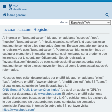
FAQ
Identificarse
B
Índice general
u
Idioma:
s
luzcuantica.com -Registro
c
Al ingresar en "luzcuantica.com" (de aquí en adelante "nosotros", "nos",
a
"nuestro", "luzcuantica.com", "http://luzcuantica.com/foro"), tú acuerdas estar
r
legalmente sometido a los siguientes términos. En caso contrario, por favor no
te registres y/o uses "luzcuantica.com". Podemos cambiar estos términos en
cualquier momento e intentaríamos avisarte, sin embargo sería prudente que
los revises por tu cuenta periódicamente. Seguir registrado a
"luzcuantica.com" después de esos cambios significa que acuerdas estar
legalmente sometido a esos nuevos términos tal como fueron actualizados y/o
reformados.
Nuestros foros están desarrollados por phpBB (de aquí en adelante "ellos",
"sus", "software phpBB", "www.phpbb.com", "phpBB Limited", "phpBB Teams")
el cual es una solución de foros liberada bajo la “
GNU General Public License v2 en Ingles
” (de aquí en adelante "GPL") y
puede ser descargada de
www.phpbb.com
. El software phpBB solamente
facilita discusiones basadas en Internet y la GPL estrictamente los excluye de
lo que aprobamos y/o desaprobamos como conductas y/o contenido
permisible. Para más información sobre phpBB, por favor visita:
https://www.phpbb.com/
.