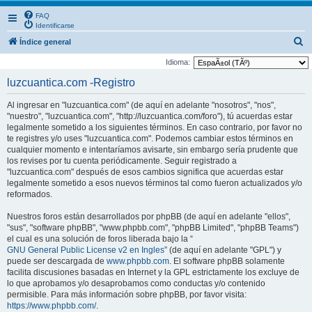
FAQ
Identificarse
B
Índice general
u
Idioma:
s
luzcuantica.com -Registro
c
Al ingresar en "luzcuantica.com" (de aquí en adelante "nosotros", "nos",
a
"nuestro", "luzcuantica.com", "http://luzcuantica.com/foro"), tú acuerdas estar
r
legalmente sometido a los siguientes términos. En caso contrario, por favor no
te registres y/o uses "luzcuantica.com". Podemos cambiar estos términos en
cualquier momento e intentaríamos avisarte, sin embargo sería prudente que
los revises por tu cuenta periódicamente. Seguir registrado a
"luzcuantica.com" después de esos cambios significa que acuerdas estar
legalmente sometido a esos nuevos términos tal como fueron actualizados y/o
reformados.
Nuestros foros están desarrollados por phpBB (de aquí en adelante "ellos",
"sus", "software phpBB", "www.phpbb.com", "phpBB Limited", "phpBB Teams")
el cual es una solución de foros liberada bajo la “
GNU General Public License v2 en Ingles
” (de aquí en adelante "GPL") y
puede ser descargada de
www.phpbb.com
. El software phpBB solamente
facilita discusiones basadas en Internet y la GPL estrictamente los excluye de
lo que aprobamos y/o desaprobamos como conductas y/o contenido
permisible. Para más información sobre phpBB, por favor visita:
https://www.phpbb.com/
.