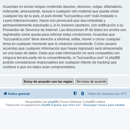
Acuerdas no enviar ningun contenido abusivo, obsceno, vulgar, difamatorio,
indecente, amenazante, sexual o cualquier otro material que pueda violar
cualquier ley de tu país, el país donde "luzcuantica.com" está instalado o
Leyes Internacionales. Hacer eso provocará que sea inmediata y
permanentemente expulsado y, si lo creemos oportuno, con notificación a su
Proveedor de Servicios de Internet. Las direcciones IP de todos los envíos son
registradas como ayuda para reforzar estas condiciones. Acuerdas que
"luzcuantica.com" tiene derecho a eliminar, editar, mover o cerrar cualquier
tema en cualquier momento que lo creamos conveniente. Como usuario
acuerdas que cualquier información que hayas ingresado será almacenada
en una base de datos. Dado que esta información no será compartida con
ninguna tercera parte sin tu consentimiento, ni "luzcuantica.com" ni phpBB
podrán considerarse responsables por cualquier intento de hacking que
conlleve a que los datos sean comprometidos.
Índice general
Todos los horarios son
UTC
Desarrollado por
phpBB
® Forum Software © phpBB Limited
Traducción al español por
phpBB España
que hora es?
-
Descargar musica para meditar