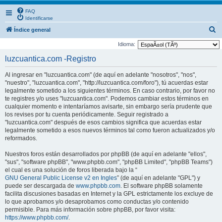
FAQ
Identificarse
B
Índice general
u
Idioma:
s
luzcuantica.com -Registro
c
Al ingresar en "luzcuantica.com" (de aquí en adelante "nosotros", "nos",
a
"nuestro", "luzcuantica.com", "http://luzcuantica.com/foro"), tú acuerdas estar
r
legalmente sometido a los siguientes términos. En caso contrario, por favor no
te registres y/o uses "luzcuantica.com". Podemos cambiar estos términos en
cualquier momento e intentaríamos avisarte, sin embargo sería prudente que
los revises por tu cuenta periódicamente. Seguir registrado a
"luzcuantica.com" después de esos cambios significa que acuerdas estar
legalmente sometido a esos nuevos términos tal como fueron actualizados y/o
reformados.
Nuestros foros están desarrollados por phpBB (de aquí en adelante "ellos",
"sus", "software phpBB", "www.phpbb.com", "phpBB Limited", "phpBB Teams")
el cual es una solución de foros liberada bajo la “
GNU General Public License v2 en Ingles
” (de aquí en adelante "GPL") y
puede ser descargada de
www.phpbb.com
. El software phpBB solamente
facilita discusiones basadas en Internet y la GPL estrictamente los excluye de
lo que aprobamos y/o desaprobamos como conductas y/o contenido
permisible. Para más información sobre phpBB, por favor visita:
https://www.phpbb.com/
.