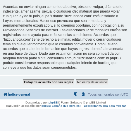
Acuerdas no enviar ningun contenido abusivo, obsceno, vulgar, difamatorio,
indecente, amenazante, sexual o cualquier otro material que pueda violar
cualquier ley de tu país, el país donde "luzcuantica.com" está instalado o
Leyes Internacionales. Hacer eso provocará que sea inmediata y
permanentemente expulsado y, si lo creemos oportuno, con notificación a su
Proveedor de Servicios de Internet. Las direcciones IP de todos los envíos son
registradas como ayuda para reforzar estas condiciones. Acuerdas que
"luzcuantica.com" tiene derecho a eliminar, editar, mover o cerrar cualquier
tema en cualquier momento que lo creamos conveniente. Como usuario
acuerdas que cualquier información que hayas ingresado será almacenada
en una base de datos. Dado que esta información no será compartida con
ninguna tercera parte sin tu consentimiento, ni "luzcuantica.com" ni phpBB
podrán considerarse responsables por cualquier intento de hacking que
conlleve a que los datos sean comprometidos.
Índice general
Todos los horarios son
UTC
Desarrollado por
phpBB
® Forum Software © phpBB Limited
Traducción al español por
phpBB España
que hora es?
-
Descargar musica para meditar