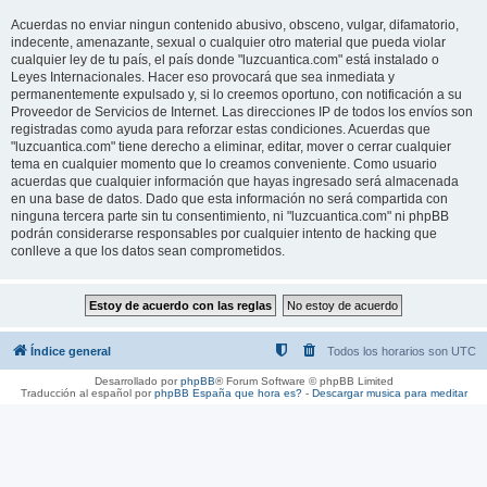
Acuerdas no enviar ningun contenido abusivo, obsceno, vulgar, difamatorio,
indecente, amenazante, sexual o cualquier otro material que pueda violar
cualquier ley de tu país, el país donde "luzcuantica.com" está instalado o
Leyes Internacionales. Hacer eso provocará que sea inmediata y
permanentemente expulsado y, si lo creemos oportuno, con notificación a su
Proveedor de Servicios de Internet. Las direcciones IP de todos los envíos son
registradas como ayuda para reforzar estas condiciones. Acuerdas que
"luzcuantica.com" tiene derecho a eliminar, editar, mover o cerrar cualquier
tema en cualquier momento que lo creamos conveniente. Como usuario
acuerdas que cualquier información que hayas ingresado será almacenada
en una base de datos. Dado que esta información no será compartida con
ninguna tercera parte sin tu consentimiento, ni "luzcuantica.com" ni phpBB
podrán considerarse responsables por cualquier intento de hacking que
conlleve a que los datos sean comprometidos.
Índice general
Todos los horarios son
UTC
Desarrollado por
phpBB
® Forum Software © phpBB Limited
Traducción al español por
phpBB España
que hora es?
-
Descargar musica para meditar