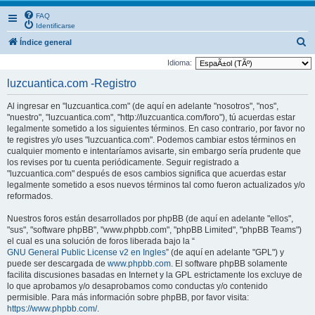
FAQ
Identificarse
B
Índice general
u
Idioma:
s
luzcuantica.com -Registro
c
Al ingresar en "luzcuantica.com" (de aquí en adelante "nosotros", "nos",
a
"nuestro", "luzcuantica.com", "http://luzcuantica.com/foro"), tú acuerdas estar
r
legalmente sometido a los siguientes términos. En caso contrario, por favor no
te registres y/o uses "luzcuantica.com". Podemos cambiar estos términos en
cualquier momento e intentaríamos avisarte, sin embargo sería prudente que
los revises por tu cuenta periódicamente. Seguir registrado a
"luzcuantica.com" después de esos cambios significa que acuerdas estar
legalmente sometido a esos nuevos términos tal como fueron actualizados y/o
reformados.
Nuestros foros están desarrollados por phpBB (de aquí en adelante "ellos",
"sus", "software phpBB", "www.phpbb.com", "phpBB Limited", "phpBB Teams")
el cual es una solución de foros liberada bajo la “
GNU General Public License v2 en Ingles
” (de aquí en adelante "GPL") y
puede ser descargada de
www.phpbb.com
. El software phpBB solamente
facilita discusiones basadas en Internet y la GPL estrictamente los excluye de
lo que aprobamos y/o desaprobamos como conductas y/o contenido
permisible. Para más información sobre phpBB, por favor visita:
https://www.phpbb.com/
.