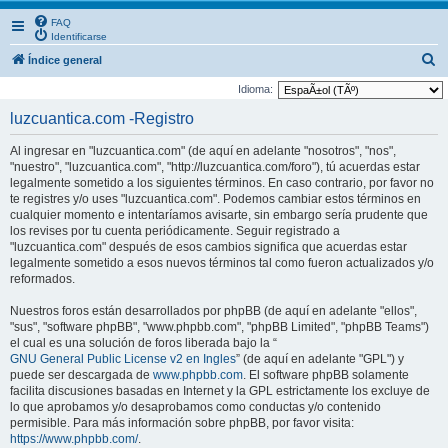
FAQ
Identificarse
B
Índice general
u
Idioma:
s
luzcuantica.com -Registro
c
Al ingresar en "luzcuantica.com" (de aquí en adelante "nosotros", "nos",
a
"nuestro", "luzcuantica.com", "http://luzcuantica.com/foro"), tú acuerdas estar
r
legalmente sometido a los siguientes términos. En caso contrario, por favor no
te registres y/o uses "luzcuantica.com". Podemos cambiar estos términos en
cualquier momento e intentaríamos avisarte, sin embargo sería prudente que
los revises por tu cuenta periódicamente. Seguir registrado a
"luzcuantica.com" después de esos cambios significa que acuerdas estar
legalmente sometido a esos nuevos términos tal como fueron actualizados y/o
reformados.
Nuestros foros están desarrollados por phpBB (de aquí en adelante "ellos",
"sus", "software phpBB", "www.phpbb.com", "phpBB Limited", "phpBB Teams")
el cual es una solución de foros liberada bajo la “
GNU General Public License v2 en Ingles
” (de aquí en adelante "GPL") y
puede ser descargada de
www.phpbb.com
. El software phpBB solamente
facilita discusiones basadas en Internet y la GPL estrictamente los excluye de
lo que aprobamos y/o desaprobamos como conductas y/o contenido
permisible. Para más información sobre phpBB, por favor visita:
https://www.phpbb.com/
.