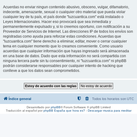
Acuerdas no enviar ningun contenido abusivo, obsceno, vulgar, difamatorio,
indecente, amenazante, sexual o cualquier otro material que pueda violar
cualquier ley de tu país, el país donde "luzcuantica.com" está instalado o
Leyes Internacionales. Hacer eso provocará que sea inmediata y
permanentemente expulsado y, si lo creemos oportuno, con notificación a su
Proveedor de Servicios de Internet. Las direcciones IP de todos los envíos son
registradas como ayuda para reforzar estas condiciones. Acuerdas que
"luzcuantica.com" tiene derecho a eliminar, editar, mover o cerrar cualquier
tema en cualquier momento que lo creamos conveniente. Como usuario
acuerdas que cualquier información que hayas ingresado será almacenada
en una base de datos. Dado que esta información no será compartida con
ninguna tercera parte sin tu consentimiento, ni "luzcuantica.com" ni phpBB
podrán considerarse responsables por cualquier intento de hacking que
conlleve a que los datos sean comprometidos.
Índice general
Todos los horarios son
UTC
Desarrollado por
phpBB
® Forum Software © phpBB Limited
Traducción al español por
phpBB España
que hora es?
-
Descargar musica para meditar