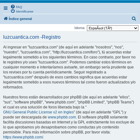
FAQ
Identificarse
B
Índice general
u
Idioma:
s
luzcuantica.com -Registro
c
Al ingresar en "luzcuantica.com" (de aquí en adelante "nosotros", "nos",
a
"nuestro", "luzcuantica.com", "http://luzcuantica.com/foro"), tú acuerdas estar
r
legalmente sometido a los siguientes términos. En caso contrario, por favor no
te registres y/o uses "luzcuantica.com". Podemos cambiar estos términos en
cualquier momento e intentaríamos avisarte, sin embargo sería prudente que
los revises por tu cuenta periódicamente. Seguir registrado a
"luzcuantica.com" después de esos cambios significa que acuerdas estar
legalmente sometido a esos nuevos términos tal como fueron actualizados y/o
reformados.
Nuestros foros están desarrollados por phpBB (de aquí en adelante "ellos",
"sus", "software phpBB", "www.phpbb.com", "phpBB Limited", "phpBB Teams")
el cual es una solución de foros liberada bajo la “
GNU General Public License v2 en Ingles
” (de aquí en adelante "GPL") y
puede ser descargada de
www.phpbb.com
. El software phpBB solamente
facilita discusiones basadas en Internet y la GPL estrictamente los excluye de
lo que aprobamos y/o desaprobamos como conductas y/o contenido
permisible. Para más información sobre phpBB, por favor visita:
https://www.phpbb.com/
.