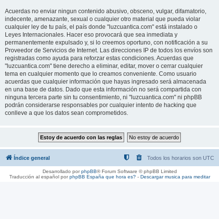
Acuerdas no enviar ningun contenido abusivo, obsceno, vulgar, difamatorio,
indecente, amenazante, sexual o cualquier otro material que pueda violar
cualquier ley de tu país, el país donde "luzcuantica.com" está instalado o
Leyes Internacionales. Hacer eso provocará que sea inmediata y
permanentemente expulsado y, si lo creemos oportuno, con notificación a su
Proveedor de Servicios de Internet. Las direcciones IP de todos los envíos son
registradas como ayuda para reforzar estas condiciones. Acuerdas que
"luzcuantica.com" tiene derecho a eliminar, editar, mover o cerrar cualquier
tema en cualquier momento que lo creamos conveniente. Como usuario
acuerdas que cualquier información que hayas ingresado será almacenada
en una base de datos. Dado que esta información no será compartida con
ninguna tercera parte sin tu consentimiento, ni "luzcuantica.com" ni phpBB
podrán considerarse responsables por cualquier intento de hacking que
conlleve a que los datos sean comprometidos.
Índice general
Todos los horarios son
UTC
Desarrollado por
phpBB
® Forum Software © phpBB Limited
Traducción al español por
phpBB España
que hora es?
-
Descargar musica para meditar