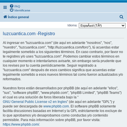
FAQ
Identificarse
B
Índice general
u
Idioma:
s
luzcuantica.com -Registro
c
Al ingresar en "luzcuantica.com" (de aquí en adelante "nosotros", "nos",
a
"nuestro", "luzcuantica.com", "http://luzcuantica.com/foro"), tú acuerdas estar
r
legalmente sometido a los siguientes términos. En caso contrario, por favor no
te registres y/o uses "luzcuantica.com". Podemos cambiar estos términos en
cualquier momento e intentaríamos avisarte, sin embargo sería prudente que
los revises por tu cuenta periódicamente. Seguir registrado a
"luzcuantica.com" después de esos cambios significa que acuerdas estar
legalmente sometido a esos nuevos términos tal como fueron actualizados y/o
reformados.
Nuestros foros están desarrollados por phpBB (de aquí en adelante "ellos",
"sus", "software phpBB", "www.phpbb.com", "phpBB Limited", "phpBB Teams")
el cual es una solución de foros liberada bajo la “
GNU General Public License v2 en Ingles
” (de aquí en adelante "GPL") y
puede ser descargada de
www.phpbb.com
. El software phpBB solamente
facilita discusiones basadas en Internet y la GPL estrictamente los excluye de
lo que aprobamos y/o desaprobamos como conductas y/o contenido
permisible. Para más información sobre phpBB, por favor visita:
https://www.phpbb.com/
.