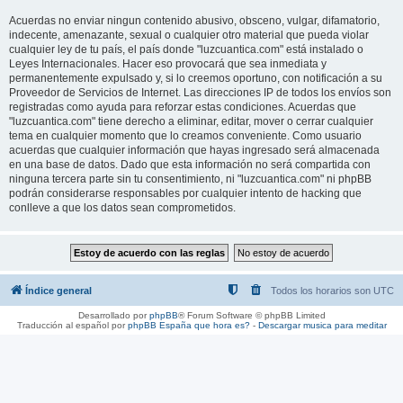
Acuerdas no enviar ningun contenido abusivo, obsceno, vulgar, difamatorio,
indecente, amenazante, sexual o cualquier otro material que pueda violar
cualquier ley de tu país, el país donde "luzcuantica.com" está instalado o
Leyes Internacionales. Hacer eso provocará que sea inmediata y
permanentemente expulsado y, si lo creemos oportuno, con notificación a su
Proveedor de Servicios de Internet. Las direcciones IP de todos los envíos son
registradas como ayuda para reforzar estas condiciones. Acuerdas que
"luzcuantica.com" tiene derecho a eliminar, editar, mover o cerrar cualquier
tema en cualquier momento que lo creamos conveniente. Como usuario
acuerdas que cualquier información que hayas ingresado será almacenada
en una base de datos. Dado que esta información no será compartida con
ninguna tercera parte sin tu consentimiento, ni "luzcuantica.com" ni phpBB
podrán considerarse responsables por cualquier intento de hacking que
conlleve a que los datos sean comprometidos.
Índice general
Todos los horarios son
UTC
Desarrollado por
phpBB
® Forum Software © phpBB Limited
Traducción al español por
phpBB España
que hora es?
-
Descargar musica para meditar