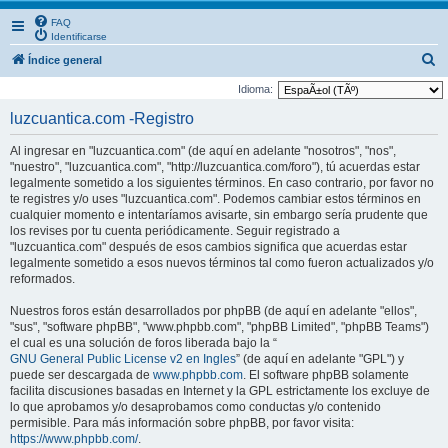
FAQ
Identificarse
B
Índice general
u
Idioma:
s
luzcuantica.com -Registro
c
Al ingresar en "luzcuantica.com" (de aquí en adelante "nosotros", "nos",
a
"nuestro", "luzcuantica.com", "http://luzcuantica.com/foro"), tú acuerdas estar
r
legalmente sometido a los siguientes términos. En caso contrario, por favor no
te registres y/o uses "luzcuantica.com". Podemos cambiar estos términos en
cualquier momento e intentaríamos avisarte, sin embargo sería prudente que
los revises por tu cuenta periódicamente. Seguir registrado a
"luzcuantica.com" después de esos cambios significa que acuerdas estar
legalmente sometido a esos nuevos términos tal como fueron actualizados y/o
reformados.
Nuestros foros están desarrollados por phpBB (de aquí en adelante "ellos",
"sus", "software phpBB", "www.phpbb.com", "phpBB Limited", "phpBB Teams")
el cual es una solución de foros liberada bajo la “
GNU General Public License v2 en Ingles
” (de aquí en adelante "GPL") y
puede ser descargada de
www.phpbb.com
. El software phpBB solamente
facilita discusiones basadas en Internet y la GPL estrictamente los excluye de
lo que aprobamos y/o desaprobamos como conductas y/o contenido
permisible. Para más información sobre phpBB, por favor visita:
https://www.phpbb.com/
.