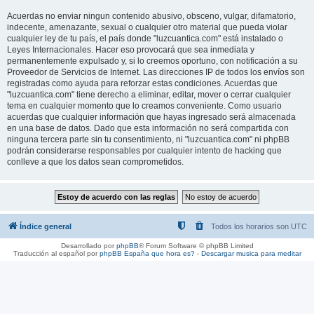
Acuerdas no enviar ningun contenido abusivo, obsceno, vulgar, difamatorio,
indecente, amenazante, sexual o cualquier otro material que pueda violar
cualquier ley de tu país, el país donde "luzcuantica.com" está instalado o
Leyes Internacionales. Hacer eso provocará que sea inmediata y
permanentemente expulsado y, si lo creemos oportuno, con notificación a su
Proveedor de Servicios de Internet. Las direcciones IP de todos los envíos son
registradas como ayuda para reforzar estas condiciones. Acuerdas que
"luzcuantica.com" tiene derecho a eliminar, editar, mover o cerrar cualquier
tema en cualquier momento que lo creamos conveniente. Como usuario
acuerdas que cualquier información que hayas ingresado será almacenada
en una base de datos. Dado que esta información no será compartida con
ninguna tercera parte sin tu consentimiento, ni "luzcuantica.com" ni phpBB
podrán considerarse responsables por cualquier intento de hacking que
conlleve a que los datos sean comprometidos.
Índice general
Todos los horarios son
UTC
Desarrollado por
phpBB
® Forum Software © phpBB Limited
Traducción al español por
phpBB España
que hora es?
-
Descargar musica para meditar