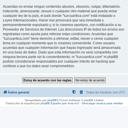
Acuerdas no enviar ningun contenido abusivo, obsceno, vulgar, difamatorio,
indecente, amenazante, sexual o cualquier otro material que pueda violar
cualquier ley de tu país, el país donde "luzcuantica.com" está instalado o
Leyes Internacionales. Hacer eso provocará que sea inmediata y
permanentemente expulsado y, si lo creemos oportuno, con notificación a su
Proveedor de Servicios de Internet. Las direcciones IP de todos los envíos son
registradas como ayuda para reforzar estas condiciones. Acuerdas que
"luzcuantica.com" tiene derecho a eliminar, editar, mover o cerrar cualquier
tema en cualquier momento que lo creamos conveniente. Como usuario
acuerdas que cualquier información que hayas ingresado será almacenada
en una base de datos. Dado que esta información no será compartida con
ninguna tercera parte sin tu consentimiento, ni "luzcuantica.com" ni phpBB
podrán considerarse responsables por cualquier intento de hacking que
conlleve a que los datos sean comprometidos.
Índice general
Todos los horarios son
UTC
Desarrollado por
phpBB
® Forum Software © phpBB Limited
Traducción al español por
phpBB España
que hora es?
-
Descargar musica para meditar