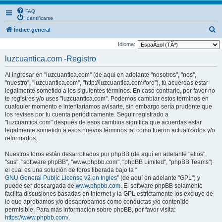
FAQ
Identificarse
B
Índice general
u
Idioma:
s
luzcuantica.com -Registro
c
Al ingresar en "luzcuantica.com" (de aquí en adelante "nosotros", "nos",
a
"nuestro", "luzcuantica.com", "http://luzcuantica.com/foro"), tú acuerdas estar
r
legalmente sometido a los siguientes términos. En caso contrario, por favor no
te registres y/o uses "luzcuantica.com". Podemos cambiar estos términos en
cualquier momento e intentaríamos avisarte, sin embargo sería prudente que
los revises por tu cuenta periódicamente. Seguir registrado a
"luzcuantica.com" después de esos cambios significa que acuerdas estar
legalmente sometido a esos nuevos términos tal como fueron actualizados y/o
reformados.
Nuestros foros están desarrollados por phpBB (de aquí en adelante "ellos",
"sus", "software phpBB", "www.phpbb.com", "phpBB Limited", "phpBB Teams")
el cual es una solución de foros liberada bajo la “
GNU General Public License v2 en Ingles
” (de aquí en adelante "GPL") y
puede ser descargada de
www.phpbb.com
. El software phpBB solamente
facilita discusiones basadas en Internet y la GPL estrictamente los excluye de
lo que aprobamos y/o desaprobamos como conductas y/o contenido
permisible. Para más información sobre phpBB, por favor visita:
https://www.phpbb.com/
.