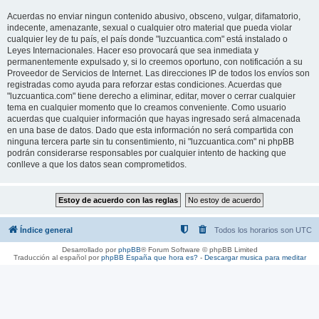
Acuerdas no enviar ningun contenido abusivo, obsceno, vulgar, difamatorio,
indecente, amenazante, sexual o cualquier otro material que pueda violar
cualquier ley de tu país, el país donde "luzcuantica.com" está instalado o
Leyes Internacionales. Hacer eso provocará que sea inmediata y
permanentemente expulsado y, si lo creemos oportuno, con notificación a su
Proveedor de Servicios de Internet. Las direcciones IP de todos los envíos son
registradas como ayuda para reforzar estas condiciones. Acuerdas que
"luzcuantica.com" tiene derecho a eliminar, editar, mover o cerrar cualquier
tema en cualquier momento que lo creamos conveniente. Como usuario
acuerdas que cualquier información que hayas ingresado será almacenada
en una base de datos. Dado que esta información no será compartida con
ninguna tercera parte sin tu consentimiento, ni "luzcuantica.com" ni phpBB
podrán considerarse responsables por cualquier intento de hacking que
conlleve a que los datos sean comprometidos.
Índice general
Todos los horarios son
UTC
Desarrollado por
phpBB
® Forum Software © phpBB Limited
Traducción al español por
phpBB España
que hora es?
-
Descargar musica para meditar