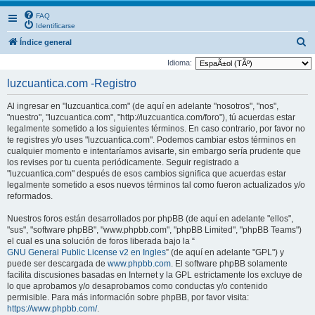
FAQ
Identificarse
B
Índice general
u
Idioma:
s
luzcuantica.com -Registro
c
Al ingresar en "luzcuantica.com" (de aquí en adelante "nosotros", "nos",
a
"nuestro", "luzcuantica.com", "http://luzcuantica.com/foro"), tú acuerdas estar
r
legalmente sometido a los siguientes términos. En caso contrario, por favor no
te registres y/o uses "luzcuantica.com". Podemos cambiar estos términos en
cualquier momento e intentaríamos avisarte, sin embargo sería prudente que
los revises por tu cuenta periódicamente. Seguir registrado a
"luzcuantica.com" después de esos cambios significa que acuerdas estar
legalmente sometido a esos nuevos términos tal como fueron actualizados y/o
reformados.
Nuestros foros están desarrollados por phpBB (de aquí en adelante "ellos",
"sus", "software phpBB", "www.phpbb.com", "phpBB Limited", "phpBB Teams")
el cual es una solución de foros liberada bajo la “
GNU General Public License v2 en Ingles
” (de aquí en adelante "GPL") y
puede ser descargada de
www.phpbb.com
. El software phpBB solamente
facilita discusiones basadas en Internet y la GPL estrictamente los excluye de
lo que aprobamos y/o desaprobamos como conductas y/o contenido
permisible. Para más información sobre phpBB, por favor visita:
https://www.phpbb.com/
.