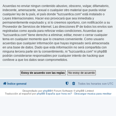
Acuerdas no enviar ningun contenido abusivo, obsceno, vulgar, difamatorio,
indecente, amenazante, sexual o cualquier otro material que pueda violar
cualquier ley de tu país, el país donde "luzcuantica.com" está instalado o
Leyes Internacionales. Hacer eso provocará que sea inmediata y
permanentemente expulsado y, si lo creemos oportuno, con notificación a su
Proveedor de Servicios de Internet. Las direcciones IP de todos los envíos son
registradas como ayuda para reforzar estas condiciones. Acuerdas que
"luzcuantica.com" tiene derecho a eliminar, editar, mover o cerrar cualquier
tema en cualquier momento que lo creamos conveniente. Como usuario
acuerdas que cualquier información que hayas ingresado será almacenada
en una base de datos. Dado que esta información no será compartida con
ninguna tercera parte sin tu consentimiento, ni "luzcuantica.com" ni phpBB
podrán considerarse responsables por cualquier intento de hacking que
conlleve a que los datos sean comprometidos.
Índice general
Todos los horarios son
UTC
Desarrollado por
phpBB
® Forum Software © phpBB Limited
Traducción al español por
phpBB España
que hora es?
-
Descargar musica para meditar