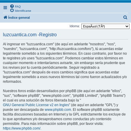
FAQ
Identificarse
B
Índice general
u
Idioma:
s
luzcuantica.com -Registro
c
Al ingresar en "luzcuantica.com" (de aquí en adelante "nosotros", "nos",
a
"nuestro", "luzcuantica.com", "http://luzcuantica.com/foro"), tú acuerdas estar
r
legalmente sometido a los siguientes términos. En caso contrario, por favor no
te registres y/o uses "luzcuantica.com". Podemos cambiar estos términos en
cualquier momento e intentaríamos avisarte, sin embargo sería prudente que
los revises por tu cuenta periódicamente. Seguir registrado a
"luzcuantica.com" después de esos cambios significa que acuerdas estar
legalmente sometido a esos nuevos términos tal como fueron actualizados y/o
reformados.
Nuestros foros están desarrollados por phpBB (de aquí en adelante "ellos",
"sus", "software phpBB", "www.phpbb.com", "phpBB Limited", "phpBB Teams")
el cual es una solución de foros liberada bajo la “
GNU General Public License v2 en Ingles
” (de aquí en adelante "GPL") y
puede ser descargada de
www.phpbb.com
. El software phpBB solamente
facilita discusiones basadas en Internet y la GPL estrictamente los excluye de
lo que aprobamos y/o desaprobamos como conductas y/o contenido
permisible. Para más información sobre phpBB, por favor visita:
https://www.phpbb.com/
.