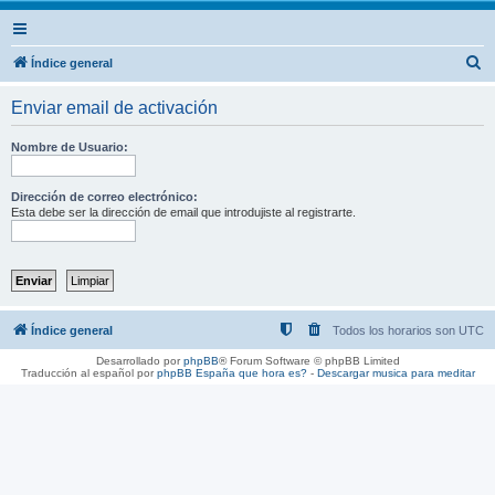
B
Índice general
u
Enviar email de activación
s
c
Nombre de Usuario:
a
r
Dirección de correo electrónico:
Esta debe ser la dirección de email que introdujiste al registrarte.
Índice general
Todos los horarios son
UTC
Desarrollado por
phpBB
® Forum Software © phpBB Limited
Traducción al español por
phpBB España
que hora es?
-
Descargar musica para meditar