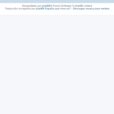
Desarrollado por
phpBB
® Forum Software © phpBB Limited
Traducción al español por
phpBB España
que hora es?
-
Descargar musica para meditar