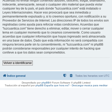
Acuerdas no enviar ningun contenido abusivo, obsceno, vulgar, difamatorio,
indecente, amenazante, sexual o cualquier otro material que pueda violar
cualquier ley de tu país, el país donde "luzcuantica.com" está instalado o
Leyes Internacionales. Hacer eso provocará que sea inmediata y
permanentemente expulsado y, si lo creemos oportuno, con notificación a su
Proveedor de Servicios de Internet. Las direcciones IP de todos los envíos son
registradas como ayuda para reforzar estas condiciones. Acuerdas que
"luzcuantica.com" tiene derecho a eliminar, editar, mover o cerrar cualquier
tema en cualquier momento que lo creamos conveniente. Como usuario
acuerdas que cualquier información que hayas ingresado será almacenada
en una base de datos. Dado que esta información no será compartida con
ninguna tercera parte sin tu consentimiento, ni "luzcuantica.com" ni phpBB
podrán considerarse responsables por cualquier intento de hacking que
conlleve a que los datos sean comprometidos.
Volver a identificarse
Índice general
Todos los horarios son
UTC
Desarrollado por
phpBB
® Forum Software © phpBB Limited
Traducción al español por
phpBB España
que hora es?
-
Descargar musica para meditar