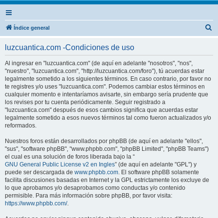
B
Índice general
u
luzcuantica.com -Condiciones de uso
s
c
Al ingresar en "luzcuantica.com" (de aquí en adelante "nosotros", "nos",
"nuestro", "luzcuantica.com", "http://luzcuantica.com/foro"), tú acuerdas estar
a
legalmente sometido a los siguientes términos. En caso contrario, por favor no
r
te registres y/o uses "luzcuantica.com". Podemos cambiar estos términos en
cualquier momento e intentaríamos avisarte, sin embargo sería prudente que
los revises por tu cuenta periódicamente. Seguir registrado a
"luzcuantica.com" después de esos cambios significa que acuerdas estar
legalmente sometido a esos nuevos términos tal como fueron actualizados y/o
reformados.
Nuestros foros están desarrollados por phpBB (de aquí en adelante "ellos",
"sus", "software phpBB", "www.phpbb.com", "phpBB Limited", "phpBB Teams")
el cual es una solución de foros liberada bajo la “
GNU General Public License v2 en Ingles
” (de aquí en adelante "GPL") y
puede ser descargada de
www.phpbb.com
. El software phpBB solamente
facilita discusiones basadas en Internet y la GPL estrictamente los excluye de
lo que aprobamos y/o desaprobamos como conductas y/o contenido
permisible. Para más información sobre phpBB, por favor visita:
https://www.phpbb.com/
.