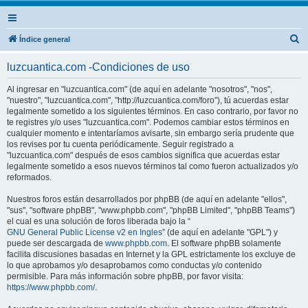
B
Índice general
u
luzcuantica.com -Condiciones de uso
s
c
Al ingresar en "luzcuantica.com" (de aquí en adelante "nosotros", "nos",
"nuestro", "luzcuantica.com", "http://luzcuantica.com/foro"), tú acuerdas estar
a
legalmente sometido a los siguientes términos. En caso contrario, por favor no
r
te registres y/o uses "luzcuantica.com". Podemos cambiar estos términos en
cualquier momento e intentaríamos avisarte, sin embargo sería prudente que
los revises por tu cuenta periódicamente. Seguir registrado a
"luzcuantica.com" después de esos cambios significa que acuerdas estar
legalmente sometido a esos nuevos términos tal como fueron actualizados y/o
reformados.
Nuestros foros están desarrollados por phpBB (de aquí en adelante "ellos",
"sus", "software phpBB", "www.phpbb.com", "phpBB Limited", "phpBB Teams")
el cual es una solución de foros liberada bajo la “
GNU General Public License v2 en Ingles
” (de aquí en adelante "GPL") y
puede ser descargada de
www.phpbb.com
. El software phpBB solamente
facilita discusiones basadas en Internet y la GPL estrictamente los excluye de
lo que aprobamos y/o desaprobamos como conductas y/o contenido
permisible. Para más información sobre phpBB, por favor visita:
https://www.phpbb.com/
.