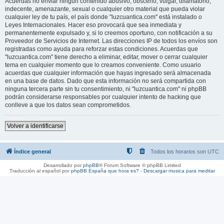
Acuerdas no enviar ningun contenido abusivo, obsceno, vulgar, difamatorio,
indecente, amenazante, sexual o cualquier otro material que pueda violar
cualquier ley de tu país, el país donde "luzcuantica.com" está instalado o
Leyes Internacionales. Hacer eso provocará que sea inmediata y
permanentemente expulsado y, si lo creemos oportuno, con notificación a su
Proveedor de Servicios de Internet. Las direcciones IP de todos los envíos son
registradas como ayuda para reforzar estas condiciones. Acuerdas que
"luzcuantica.com" tiene derecho a eliminar, editar, mover o cerrar cualquier
tema en cualquier momento que lo creamos conveniente. Como usuario
acuerdas que cualquier información que hayas ingresado será almacenada
en una base de datos. Dado que esta información no será compartida con
ninguna tercera parte sin tu consentimiento, ni "luzcuantica.com" ni phpBB
podrán considerarse responsables por cualquier intento de hacking que
conlleve a que los datos sean comprometidos.
Volver a identificarse
Índice general
Todos los horarios son
UTC
Desarrollado por
phpBB
® Forum Software © phpBB Limited
Traducción al español por
phpBB España
que hora es?
-
Descargar musica para meditar