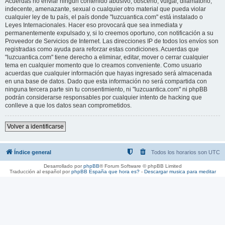
Acuerdas no enviar ningun contenido abusivo, obsceno, vulgar, difamatorio,
indecente, amenazante, sexual o cualquier otro material que pueda violar
cualquier ley de tu país, el país donde "luzcuantica.com" está instalado o
Leyes Internacionales. Hacer eso provocará que sea inmediata y
permanentemente expulsado y, si lo creemos oportuno, con notificación a su
Proveedor de Servicios de Internet. Las direcciones IP de todos los envíos son
registradas como ayuda para reforzar estas condiciones. Acuerdas que
"luzcuantica.com" tiene derecho a eliminar, editar, mover o cerrar cualquier
tema en cualquier momento que lo creamos conveniente. Como usuario
acuerdas que cualquier información que hayas ingresado será almacenada
en una base de datos. Dado que esta información no será compartida con
ninguna tercera parte sin tu consentimiento, ni "luzcuantica.com" ni phpBB
podrán considerarse responsables por cualquier intento de hacking que
conlleve a que los datos sean comprometidos.
Volver a identificarse
Índice general
Todos los horarios son
UTC
Desarrollado por
phpBB
® Forum Software © phpBB Limited
Traducción al español por
phpBB España
que hora es?
-
Descargar musica para meditar