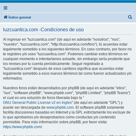
B
Índice general
u
luzcuantica.com -Condiciones de uso
s
c
Al ingresar en "luzcuantica.com" (de aquí en adelante "nosotros", "nos",
"nuestro", "luzcuantica.com", "http://luzcuantica.com/foro"), tú acuerdas estar
a
legalmente sometido a los siguientes términos. En caso contrario, por favor no
r
te registres y/o uses "luzcuantica.com". Podemos cambiar estos términos en
cualquier momento e intentaríamos avisarte, sin embargo sería prudente que
los revises por tu cuenta periódicamente. Seguir registrado a
"luzcuantica.com" después de esos cambios significa que acuerdas estar
legalmente sometido a esos nuevos términos tal como fueron actualizados y/o
reformados.
Nuestros foros están desarrollados por phpBB (de aquí en adelante "ellos",
"sus", "software phpBB", "www.phpbb.com", "phpBB Limited", "phpBB Teams")
el cual es una solución de foros liberada bajo la “
GNU General Public License v2 en Ingles
” (de aquí en adelante "GPL") y
puede ser descargada de
www.phpbb.com
. El software phpBB solamente
facilita discusiones basadas en Internet y la GPL estrictamente los excluye de
lo que aprobamos y/o desaprobamos como conductas y/o contenido
permisible. Para más información sobre phpBB, por favor visita:
https://www.phpbb.com/
.