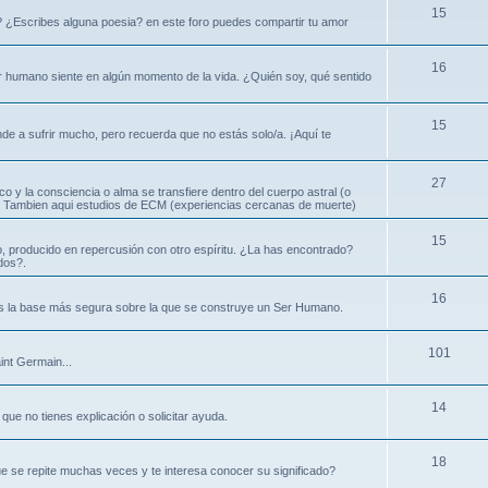
15
? ¿Escribes alguna poesia? en este foro puedes compartir tu amor
16
ser humano siente en algún momento de la vida. ¿Quién soy, qué sentido
15
nde a sufrir mucho, pero recuerda que no estás solo/a. ¡Aquí te
27
ico y la consciencia o alma se transfiere dentro del cuerpo astral (o
ral. Tambien aqui estudios de ECM (experiencias cercanas de muerte)
15
, producido en repercusión con otro espíritu. ¿La has encontrado?
dos?.
16
es la base más segura sobre la que se construye un Ser Humano.
101
int Germain...
14
que no tienes explicación o solicitar ayuda.
18
e se repite muchas veces y te interesa conocer su significado?