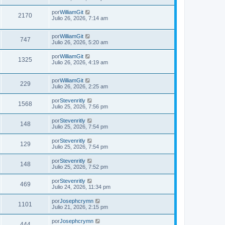
n
s
por
WilliamGit
a
2170
Julio 26, 2026, 7:14 am
j
e
por
WilliamGit
747
Julio 26, 2026, 5:20 am
por
WilliamGit
1325
Julio 26, 2026, 4:19 am
por
WilliamGit
229
Julio 26, 2026, 2:25 am
por
Stevenritly
1568
Julio 25, 2026, 7:56 pm
por
Stevenritly
148
Julio 25, 2026, 7:54 pm
por
Stevenritly
129
Julio 25, 2026, 7:54 pm
por
Stevenritly
148
Julio 25, 2026, 7:52 pm
por
Stevenritly
469
Julio 24, 2026, 11:34 pm
por
Josephcrymn
1101
Julio 21, 2026, 2:15 pm
por
Josephcrymn
444