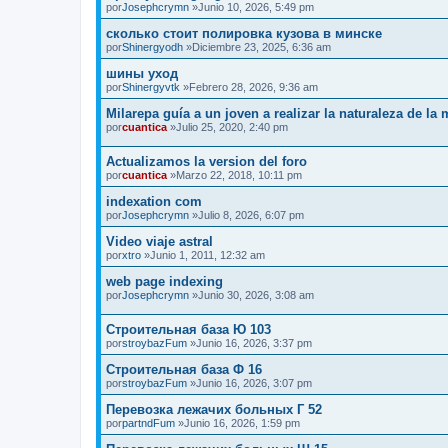
por
Josephcrymn
»Junio 10, 2026, 5:49 pm
сколько стоит полировка кузова в минске
por
Shinergyodh
»Diciembre 23, 2025, 6:36 am
шины уход
por
Shinergyvtk
»Febrero 28, 2026, 9:36 am
Milarepa guía a un joven a realizar la naturaleza de la
por
cuantica
»Julio 25, 2020, 2:40 pm
Actualizamos la version del foro
por
cuantica
»Marzo 22, 2018, 10:11 pm
indexation com
por
Josephcrymn
»Julio 8, 2026, 6:07 pm
Video viaje astral
por
xtro
»Junio 1, 2011, 12:32 am
web page indexing
por
Josephcrymn
»Junio 30, 2026, 3:08 am
Строительная база Ю 103
por
stroybazFum
»Junio 16, 2026, 3:37 pm
Строительная база Ф 16
por
stroybazFum
»Junio 16, 2026, 3:07 pm
Перевозка лежачих больных Г 52
por
partndFum
»Junio 16, 2026, 1:59 pm