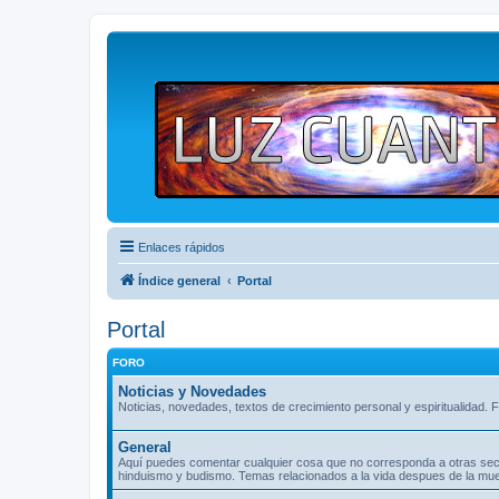
Enlaces rápidos
Índice general
Portal
Portal
FORO
Noticias y Novedades
Noticias, novedades, textos de crecimiento personal y espiritualidad. F
General
Aquí puedes comentar cualquier cosa que no corresponda a otras seccio
hinduismo y budismo. Temas relacionados a la vida despues de la muer