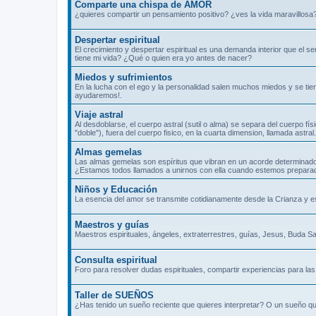
Comparte una chispa de AMOR
¿quieres compartir un pensamiento positivo? ¿ves la vida maravillosa
Despertar espiritual
El crecimiento y despertar espiritual es una demanda interior que el 
tiene mi vida? ¿Qué o quien era yo antes de nacer?
Miedos y sufrimientos
En la lucha con el ego y la personalidad salen muchos miedos y se tie
ayudaremos!.
Viaje astral
Al desdoblarse, el cuerpo astral (sutil o alma) se separa del cuerpo fís
"doble"), fuera del cuerpo fisico, en la cuarta dimension, llamada ast
Almas gemelas
Las almas gemelas son espíritus que vibran en un acorde determinado
¿Estamos todos llamados a unirnos con ella cuando estemos prepara
Niños y Educación
La esencia del amor se transmite cotidianamente desde la Crianza y 
Maestros y guías
Maestros espirituales, ángeles, extraterrestres, guías, Jesus, Buda Sa
Consulta espiritual
Foro para resolver dudas espirituales, compartir experiencias para las 
Taller de SUEÑOS
¿Has tenido un sueño reciente que quieres interpretar? O un sueño qu