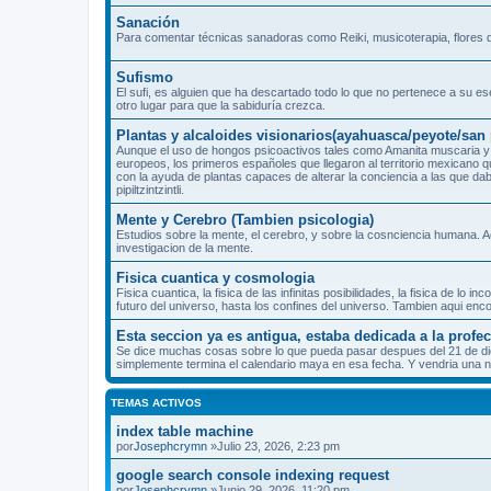
Sanación
Para comentar técnicas sanadoras como Reiki, musicoterapia, flores d
Sufismo
El sufi, es alguien que ha descartado todo lo que no pertenece a su es
otro lugar para que la sabiduría crezca.
Plantas y alcaloides visionarios(ayahuasca/peyote/sa
Aunque el uso de hongos psicoactivos tales como Amanita muscaria y 
europeos, los primeros españoles que llegaron al territorio mexicano 
con la ayuda de plantas capaces de alterar la conciencia a las que dab
pipiltzintzintli.
Mente y Cerebro (Tambien psicologia)
Estudios sobre la mente, el cerebro, y sobre la cosnciencia humana. A
investigacion de la mente.
Fisica cuantica y cosmologia
Fisica cuantica, la fisica de las infinitas posibilidades, la fisica de l
futuro del universo, hasta los confines del universo. Tambien aqui enc
Esta seccion ya es antigua, estaba dedicada a la prof
Se dice muchas cosas sobre lo que pueda pasar despues del 21 de dicie
simplemente termina el calendario maya en esa fecha. Y vendria una nu
TEMAS ACTIVOS
index table machine
por
Josephcrymn
»Julio 23, 2026, 2:23 pm
google search console indexing request
por
Josephcrymn
»Junio 29, 2026, 11:20 pm