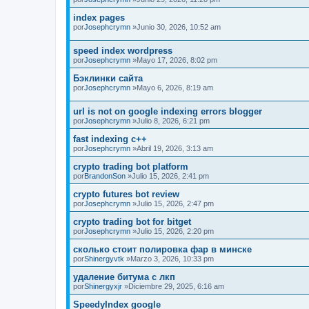
index pages
por
Josephcrymn
»Junio 30, 2026, 10:52 am
speed index wordpress
por
Josephcrymn
»Mayo 17, 2026, 8:02 pm
Бэклинки сайта
por
Josephcrymn
»Mayo 6, 2026, 8:19 am
url is not on google indexing errors blogger
por
Josephcrymn
»Julio 8, 2026, 6:21 pm
fast indexing c++
por
Josephcrymn
»Abril 19, 2026, 3:13 am
crypto trading bot platform
por
BrandonSon
»Julio 15, 2026, 2:41 pm
crypto futures bot review
por
Josephcrymn
»Julio 15, 2026, 2:47 pm
crypto trading bot for bitget
por
Josephcrymn
»Julio 15, 2026, 2:20 pm
сколько стоит полировка фар в минске
por
Shinergyvtk
»Marzo 3, 2026, 10:33 pm
удаление битума с лкп
por
Shinergyxjr
»Diciembre 29, 2025, 6:16 am
SpeedyIndex google