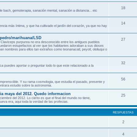
18
e bach, gemoterapia, sanación mental, sanación a distancia... etc
14
encia más íntima, y que ha cultivado el jardín del corazón, ya que no hay
n pedro/marihuana/LSD
27
Claviceps purpurea no era desconocido entre los antiguos pueblos
quedaron estupefactos al ver que los habitantes adoraban a sus dioses
an nombres para ellos tan extraños como teonanacatl, peyotl, ololiuqui o
32
ca puedes aportar o preguntar todo lo que este relacionado a la
56
o incomprenscible. Y su rama cosmologia, que estudia el pasado, presente y
ontrara estudio sobre la astronomia.
ecia maya del 2012. Quedo informacion
25
mbre del 2012. Lo cierto es que el final del mundo no tiene,
eva era, aqui toda la verdad de las profecias.
RESPUESTAS
2
4