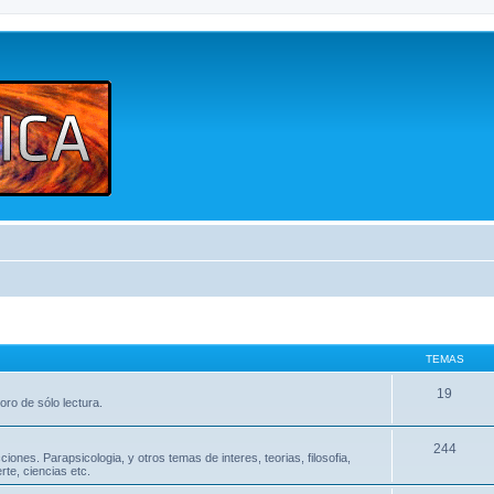
TEMAS
19
oro de sólo lectura.
244
nes. Parapsicologia, y otros temas de interes, teorias, filosofia,
te, ciencias etc.