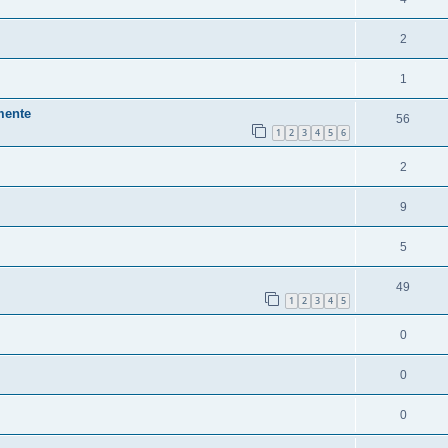
2
1
 mente
56
1
2
3
4
5
6
2
9
5
49
1
2
3
4
5
0
0
0