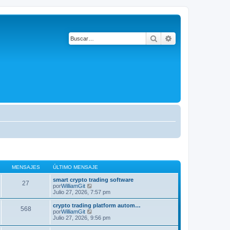
Buscar
Búsqueda avanza
MENSAJES
ÚLTIMO MENSAJE
smart crypto trading software
27
V
por
WilliamGit
e
Julio 27, 2026, 7:57 pm
r
ú
crypto trading platform autom…
568
l
V
por
WilliamGit
t
e
Julio 27, 2026, 9:56 pm
i
r
m
ú