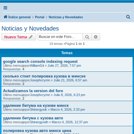
B
Índice general
Portal
Noticias y Novedades
u
Noticias y Novedades
s
Buscar
Búsqueda avanzad
Nuevo Tema
c
19 temas •Página
1
de
1
a
Temas
r
google search console indexing request
Último mensajepor
WilliamGit
«
Julio 27, 2026, 7:57 pm
Respuestas:
4
сколько стоит полировка кузова в минске
Último mensajepor
Josephcrymn
«
Julio 21, 2026, 6:57 am
Respuestas:
2
Actualizamos la version del foro
Último mensajepor
Josephcrymn
«
Julio 8, 2026, 6:23 pm
Respuestas:
2
удаление битума на кузове минск
Último mensajepor
Shinergysik
«
Marzo 4, 2026, 2:33 pm
удаление битума с кузова авто
Último mensajepor
Shinergyodh
«
Marzo 4, 2026, 12:37 pm
полировка кузова авто минск цена