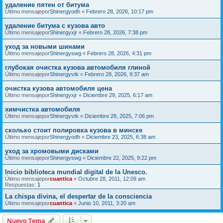
удаление пятен от битума
Último mensajepor
Shinergyodh
«
Febrero 28, 2026, 10:17 pm
удаление битума с кузова авто
Último mensajepor
Shinergyxjr
«
Febrero 28, 2026, 7:38 pm
уход за новыми шинами
Último mensajepor
Shinergyswg
«
Febrero 28, 2026, 4:31 pm
глубокая очистка кузова автомобиля глиной
Último mensajepor
Shinergyvtk
«
Febrero 28, 2026, 9:37 am
очистка кузова автомобиля цена
Último mensajepor
Shinergyxjr
«
Diciembre 29, 2025, 6:17 am
химчистка автомобиля
Último mensajepor
Shinergyvtk
«
Diciembre 28, 2025, 7:06 pm
сколько стоит полировка кузова в минске
Último mensajepor
Shinergyodh
«
Diciembre 23, 2025, 6:38 am
уход за хромовыми дисками
Último mensajepor
Shinergyswg
«
Diciembre 22, 2025, 9:22 pm
Inicio biblioteca mundial digital de la Unesco.
Último mensajepor
cuantica
«
Octubre 28, 2011, 12:09 am
Respuestas:
1
La chispa divina, el despertar de la consciencia
Último mensajepor
cuantica
«
Junio 10, 2011, 3:20 am
Nuevo Tema