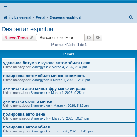
B
Índice general
Portal
Despertar espiritual
u
Despertar espiritual
s
Buscar
Búsqueda avanzad
Nuevo Tema
c
16 temas •Página
1
de
1
a
Temas
r
удаление битума с кузова автомобиля цена
Último mensajepor
Shinergysik
«
Marzo 4, 2026, 2:34 pm
полировка автомобиля минск стоимость
Último mensajepor
Shinergyodh
«
Marzo 4, 2026, 12:38 pm
химчистка авто минск фрунзенский район
Último mensajepor
Shinergyxjr
«
Marzo 4, 2026, 9:25 am
химчистка салона минск
Último mensajepor
Shinergyswg
«
Marzo 4, 2026, 5:52 am
полировка авто цена
Último mensajepor
Shinergyvtk
«
Marzo 3, 2026, 10:24 pm
полировка автомобиля
Último mensajepor
Shinergysik
«
Febrero 28, 2026, 11:45 pm