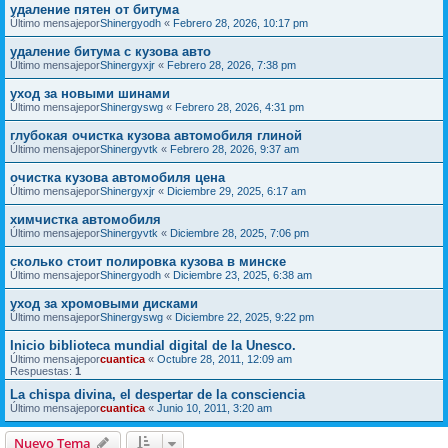
удаление пятен от битума
Último mensajepor
Shinergyodh
«
Febrero 28, 2026, 10:17 pm
удаление битума с кузова авто
Último mensajepor
Shinergyxjr
«
Febrero 28, 2026, 7:38 pm
уход за новыми шинами
Último mensajepor
Shinergyswg
«
Febrero 28, 2026, 4:31 pm
глубокая очистка кузова автомобиля глиной
Último mensajepor
Shinergyvtk
«
Febrero 28, 2026, 9:37 am
очистка кузова автомобиля цена
Último mensajepor
Shinergyxjr
«
Diciembre 29, 2025, 6:17 am
химчистка автомобиля
Último mensajepor
Shinergyvtk
«
Diciembre 28, 2025, 7:06 pm
сколько стоит полировка кузова в минске
Último mensajepor
Shinergyodh
«
Diciembre 23, 2025, 6:38 am
уход за хромовыми дисками
Último mensajepor
Shinergyswg
«
Diciembre 22, 2025, 9:22 pm
Inicio biblioteca mundial digital de la Unesco.
Último mensajepor
cuantica
«
Octubre 28, 2011, 12:09 am
Respuestas:
1
La chispa divina, el despertar de la consciencia
Último mensajepor
cuantica
«
Junio 10, 2011, 3:20 am
Nuevo Tema