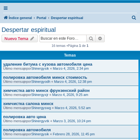
B
Índice general
Portal
Despertar espiritual
u
Despertar espiritual
s
Buscar
Búsqueda avanzad
Nuevo Tema
c
16 temas •Página
1
de
1
a
Temas
r
удаление битума с кузова автомобиля цена
Último mensajepor
Shinergysik
«
Marzo 4, 2026, 2:34 pm
полировка автомобиля минск стоимость
Último mensajepor
Shinergyodh
«
Marzo 4, 2026, 12:38 pm
химчистка авто минск фрунзенский район
Último mensajepor
Shinergyxjr
«
Marzo 4, 2026, 9:25 am
химчистка салона минск
Último mensajepor
Shinergyswg
«
Marzo 4, 2026, 5:52 am
полировка авто цена
Último mensajepor
Shinergyvtk
«
Marzo 3, 2026, 10:24 pm
полировка автомобиля
Último mensajepor
Shinergysik
«
Febrero 28, 2026, 11:45 pm