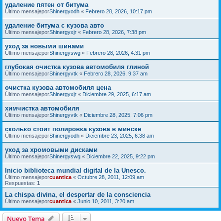
удаление пятен от битума
Último mensajepor
Shinergyodh
«
Febrero 28, 2026, 10:17 pm
удаление битума с кузова авто
Último mensajepor
Shinergyxjr
«
Febrero 28, 2026, 7:38 pm
уход за новыми шинами
Último mensajepor
Shinergyswg
«
Febrero 28, 2026, 4:31 pm
глубокая очистка кузова автомобиля глиной
Último mensajepor
Shinergyvtk
«
Febrero 28, 2026, 9:37 am
очистка кузова автомобиля цена
Último mensajepor
Shinergyxjr
«
Diciembre 29, 2025, 6:17 am
химчистка автомобиля
Último mensajepor
Shinergyvtk
«
Diciembre 28, 2025, 7:06 pm
сколько стоит полировка кузова в минске
Último mensajepor
Shinergyodh
«
Diciembre 23, 2025, 6:38 am
уход за хромовыми дисками
Último mensajepor
Shinergyswg
«
Diciembre 22, 2025, 9:22 pm
Inicio biblioteca mundial digital de la Unesco.
Último mensajepor
cuantica
«
Octubre 28, 2011, 12:09 am
Respuestas:
1
La chispa divina, el despertar de la consciencia
Último mensajepor
cuantica
«
Junio 10, 2011, 3:20 am
Nuevo Tema