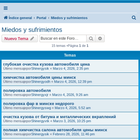
B
Índice general
Portal
Miedos y sufrimientos
u
Miedos y sufrimientos
s
Buscar
Búsqueda avanzad
Nuevo Tema
c
15 temas •Página
1
de
1
a
Temas
r
глубокая очистка кузова автомобиля цена
Último mensajepor
Shinergysik
«
Marzo 4, 2026, 2:35 pm
химчистка автомобиля цены минск
Último mensajepor
Shinergyodh
«
Marzo 4, 2026, 12:39 pm
полировка автомобиля
Último mensajepor
Shinergyxjr
«
Marzo 4, 2026, 9:26 am
полировка фар в минске недорого
Último mensajepor
Shinergyswg
«
Marzo 4, 2026, 5:52 am
очистка кузова от битума и металлических вкраплений
Último mensajepor
Shinergyvtk
«
Marzo 3, 2026, 10:25 pm
полная химчистка салона автомобиля цены минск
Último mensajepor
Shinergysik
«
Febrero 28, 2026, 11:46 pm