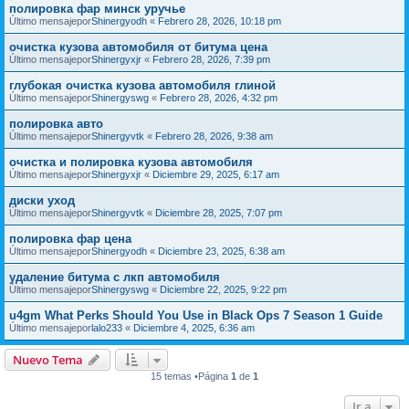
полировка фар минск уручье
Último mensajepor
Shinergyodh
«
Febrero 28, 2026, 10:18 pm
очистка кузова автомобиля от битума цена
Último mensajepor
Shinergyxjr
«
Febrero 28, 2026, 7:39 pm
глубокая очистка кузова автомобиля глиной
Último mensajepor
Shinergyswg
«
Febrero 28, 2026, 4:32 pm
полировка авто
Último mensajepor
Shinergyvtk
«
Febrero 28, 2026, 9:38 am
очистка и полировка кузова автомобиля
Último mensajepor
Shinergyxjr
«
Diciembre 29, 2025, 6:17 am
диски уход
Último mensajepor
Shinergyvtk
«
Diciembre 28, 2025, 7:07 pm
полировка фар цена
Último mensajepor
Shinergyodh
«
Diciembre 23, 2025, 6:38 am
удаление битума с лкп автомобиля
Último mensajepor
Shinergyswg
«
Diciembre 22, 2025, 9:22 pm
u4gm What Perks Should You Use in Black Ops 7 Season 1 Guide
Último mensajepor
lalo233
«
Diciembre 4, 2025, 6:36 am
Nuevo Tema
15 temas •Página
1
de
1
Ir a