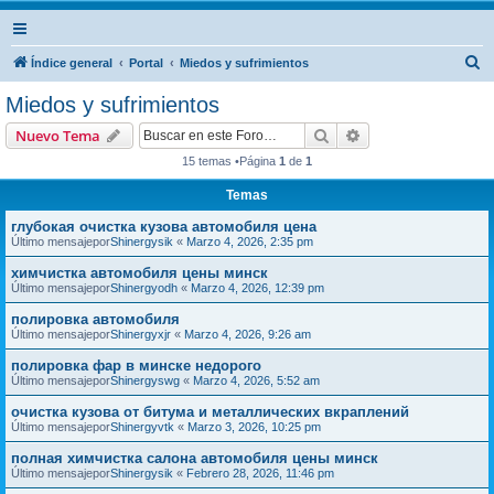
B
Índice general
Portal
Miedos y sufrimientos
u
Miedos y sufrimientos
s
Buscar
Búsqueda avanzad
Nuevo Tema
c
15 temas •Página
1
de
1
a
Temas
r
глубокая очистка кузова автомобиля цена
Último mensajepor
Shinergysik
«
Marzo 4, 2026, 2:35 pm
химчистка автомобиля цены минск
Último mensajepor
Shinergyodh
«
Marzo 4, 2026, 12:39 pm
полировка автомобиля
Último mensajepor
Shinergyxjr
«
Marzo 4, 2026, 9:26 am
полировка фар в минске недорого
Último mensajepor
Shinergyswg
«
Marzo 4, 2026, 5:52 am
очистка кузова от битума и металлических вкраплений
Último mensajepor
Shinergyvtk
«
Marzo 3, 2026, 10:25 pm
полная химчистка салона автомобиля цены минск
Último mensajepor
Shinergysik
«
Febrero 28, 2026, 11:46 pm