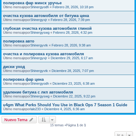
полировка фар минск уручье
Último mensajepor
Shinergyodh
«
Febrero 28, 2026, 10:18 pm
очистка кузова автомобиля от битума цена
Último mensajepor
Shinergyxjr
«
Febrero 28, 2026, 7:39 pm
глубокая очистка кузова автомобиля глиной
Último mensajepor
Shinergyswg
«
Febrero 28, 2026, 4:32 pm
полировка авто
Último mensajepor
Shinergyvtk
«
Febrero 28, 2026, 9:38 am
очистка и полировка кузова автомобиля
Último mensajepor
Shinergyxjr
«
Diciembre 29, 2025, 6:17 am
диски уход
Último mensajepor
Shinergyvtk
«
Diciembre 28, 2025, 7:07 pm
полировка фар цена
Último mensajepor
Shinergyodh
«
Diciembre 23, 2025, 6:38 am
удаление битума с лкп автомобиля
Último mensajepor
Shinergyswg
«
Diciembre 22, 2025, 9:22 pm
u4gm What Perks Should You Use in Black Ops 7 Season 1 Guide
Último mensajepor
lalo233
«
Diciembre 4, 2025, 6:36 am
Nuevo Tema
15 temas •Página
1
de
1
Ir a