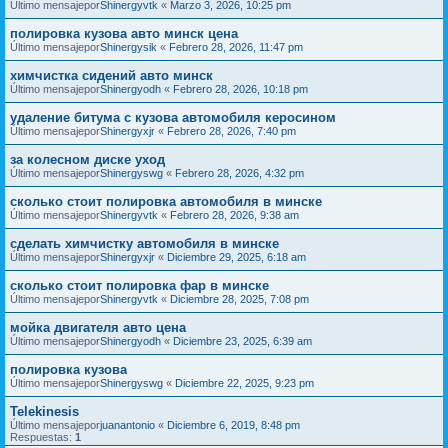
Último mensajepor
Shinergyvtk
«
Marzo 3, 2026, 10:25 pm
полировка кузова авто минск цена
Último mensajepor
Shinergysik
«
Febrero 28, 2026, 11:47 pm
химчистка сидений авто минск
Último mensajepor
Shinergyodh
«
Febrero 28, 2026, 10:18 pm
удаление битума с кузова автомобиля керосином
Último mensajepor
Shinergyxjr
«
Febrero 28, 2026, 7:40 pm
за колесном диске уход
Último mensajepor
Shinergyswg
«
Febrero 28, 2026, 4:32 pm
сколько стоит полировка автомобиля в минске
Último mensajepor
Shinergyvtk
«
Febrero 28, 2026, 9:38 am
сделать химчистку автомобиля в минске
Último mensajepor
Shinergyxjr
«
Diciembre 29, 2025, 6:18 am
сколько стоит полировка фар в минске
Último mensajepor
Shinergyvtk
«
Diciembre 28, 2025, 7:08 pm
мойка двигателя авто цена
Último mensajepor
Shinergyodh
«
Diciembre 23, 2025, 6:39 am
полировка кузова
Último mensajepor
Shinergyswg
«
Diciembre 22, 2025, 9:23 pm
Telekinesis
Último mensajepor
juanantonio
«
Diciembre 6, 2019, 8:48 pm
Respuestas:
1