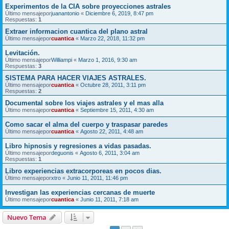
Experimentos de la CIA sobre proyecciones astrales
Último mensajepor
juanantonio
«
Diciembre 6, 2019, 8:47 pm
Respuestas:
1
Extraer informacion cuantica del plano astral
Último mensajepor
cuantica
«
Marzo 22, 2018, 11:32 pm
Levitación.
Último mensajepor
Williampi
«
Marzo 1, 2016, 9:30 am
Respuestas:
3
SISTEMA PARA HACER VIAJES ASTRALES.
Último mensajepor
cuantica
«
Octubre 28, 2011, 3:11 pm
Respuestas:
2
Documental sobre los viajes astrales y el mas alla
Último mensajepor
cuantica
«
Septiembre 15, 2011, 4:30 am
Como sacar el alma del cuerpo y traspasar paredes
Último mensajepor
cuantica
«
Agosto 22, 2011, 4:48 am
Libro hipnosis y regresiones a vidas pasadas.
Último mensajepor
deguonis
«
Agosto 6, 2011, 3:04 am
Respuestas:
1
Libro experiencias extracorporeas en pocos dias.
Último mensajepor
xtro
«
Junio 11, 2011, 11:46 pm
Investigan las experiencias cercanas de muerte
Último mensajepor
cuantica
«
Junio 11, 2011, 7:18 am
Nuevo Tema