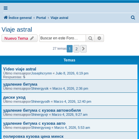
B
Índice general
Portal
Viaje astral
u
Viaje astral
s
Buscar
Búsqueda avanzad
Nuevo Tema
c
a
1
2
Siguiente
27 temas
r
Temas
Video viaje astral
Último mensajepor
Josephcrymn
«
Julio 8, 2026, 6:19 pm
Respuestas:
5
удаление битума
Último mensajepor
Shinergysik
«
Marzo 4, 2026, 2:36 pm
диски уход
Último mensajepor
Shinergyodh
«
Marzo 4, 2026, 12:40 pm
удаление битума с кузова автомобиля
Último mensajepor
Shinergyxjr
«
Marzo 4, 2026, 9:27 am
удаление битума с кузова авто
Último mensajepor
Shinergyswg
«
Marzo 4, 2026, 5:53 am
полировка кузова цена минск