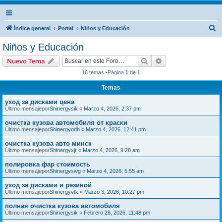
B
Índice general
Portal
Niños y Educación
u
Niños y Educación
s
Buscar
Búsqueda avanzad
Nuevo Tema
c
16 temas •Página
1
de
1
a
Temas
r
уход за дисками цена
Último mensajepor
Shinergysik
«
Marzo 4, 2026, 2:37 pm
очистка кузова автомобиля от краски
Último mensajepor
Shinergyodh
«
Marzo 4, 2026, 12:41 pm
очистка кузова авто минск
Último mensajepor
Shinergyxjr
«
Marzo 4, 2026, 9:28 am
полировка фар стоимость
Último mensajepor
Shinergyswg
«
Marzo 4, 2026, 5:55 am
уход за дисками и резиной
Último mensajepor
Shinergyvtk
«
Marzo 3, 2026, 10:27 pm
полная очистка кузова автомобиля
Último mensajepor
Shinergysik
«
Febrero 28, 2026, 11:48 pm