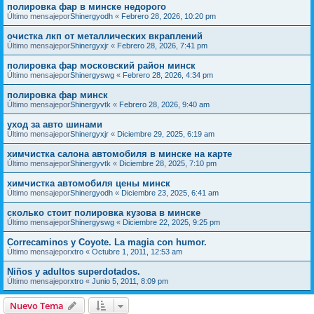
полировка фар в минске недорого
Último mensajepor
Shinergyodh
«
Febrero 28, 2026, 10:20 pm
очистка лкп от металлических вкраплений
Último mensajepor
Shinergyxjr
«
Febrero 28, 2026, 7:41 pm
полировка фар московский район минск
Último mensajepor
Shinergyswg
«
Febrero 28, 2026, 4:34 pm
полировка фар минск
Último mensajepor
Shinergyvtk
«
Febrero 28, 2026, 9:40 am
уход за авто шинами
Último mensajepor
Shinergyxjr
«
Diciembre 29, 2025, 6:19 am
химчистка салона автомобиля в минске на карте
Último mensajepor
Shinergyvtk
«
Diciembre 28, 2025, 7:10 pm
химчистка автомобиля цены минск
Último mensajepor
Shinergyodh
«
Diciembre 23, 2025, 6:41 am
сколько стоит полировка кузова в минске
Último mensajepor
Shinergyswg
«
Diciembre 22, 2025, 9:25 pm
Correcaminos y Coyote. La magia con humor.
Último mensajepor
xtro
«
Octubre 1, 2011, 12:53 am
Niños y adultos superdotados.
Último mensajepor
xtro
«
Junio 5, 2011, 8:09 pm
Nuevo Tema