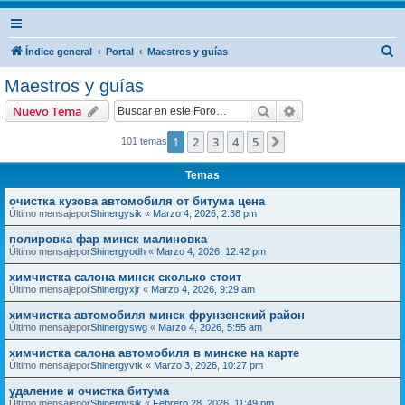
B
Índice general
Portal
Maestros y guías
u
Maestros y guías
s
Buscar
Búsqueda avanzad
Nuevo Tema
c
a
1
2
3
4
5
Siguiente
101 temas
r
Temas
очистка кузова автомобиля от битума цена
Último mensajepor
Shinergysik
«
Marzo 4, 2026, 2:38 pm
полировка фар минск малиновка
Último mensajepor
Shinergyodh
«
Marzo 4, 2026, 12:42 pm
химчистка салона минск сколько стоит
Último mensajepor
Shinergyxjr
«
Marzo 4, 2026, 9:29 am
химчистка автомобиля минск фрунзенский район
Último mensajepor
Shinergyswg
«
Marzo 4, 2026, 5:55 am
химчистка салона автомобиля в минске на карте
Último mensajepor
Shinergyvtk
«
Marzo 3, 2026, 10:27 pm
удаление и очистка битума
Último mensajepor
Shinergysik
«
Febrero 28, 2026, 11:49 pm