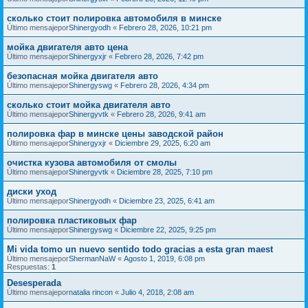
сколько стоит полировка автомобиля в минске
Último mensajepor
Shinergyodh
«
Febrero 28, 2026, 10:21 pm
мойка двигателя авто цена
Último mensajepor
Shinergyxjr
«
Febrero 28, 2026, 7:42 pm
безопасная мойка двигателя авто
Último mensajepor
Shinergyswg
«
Febrero 28, 2026, 4:34 pm
сколько стоит мойка двигателя авто
Último mensajepor
Shinergyvtk
«
Febrero 28, 2026, 9:41 am
полировка фар в минске цены заводской район
Último mensajepor
Shinergyxjr
«
Diciembre 29, 2025, 6:20 am
очистка кузова автомобиля от смолы
Último mensajepor
Shinergyvtk
«
Diciembre 28, 2025, 7:10 pm
диски уход
Último mensajepor
Shinergyodh
«
Diciembre 23, 2025, 6:41 am
полировка пластиковых фар
Último mensajepor
Shinergyswg
«
Diciembre 22, 2025, 9:25 pm
Mi vida tomo un nuevo sentido todo gracias a esta gran maest
Último mensajepor
ShermanNaW
«
Agosto 1, 2019, 6:08 pm
Respuestas:
1
Desesperada
Último mensajepor
natalia rincon
«
Julio 4, 2018, 2:08 am