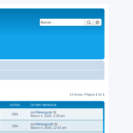
Buscar
Búsqueda avanza
14 temas •Página
1
de
1
VISTAS
ÚLTIMO MENSAJE
por
Shinergysik
694
Marzo 4, 2026, 2:39 pm
por
Shinergyodh
394
Marzo 4, 2026, 12:42 pm