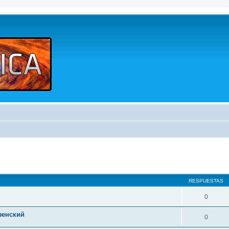
queda avanzada
RESPUESTAS
0
зенский
0