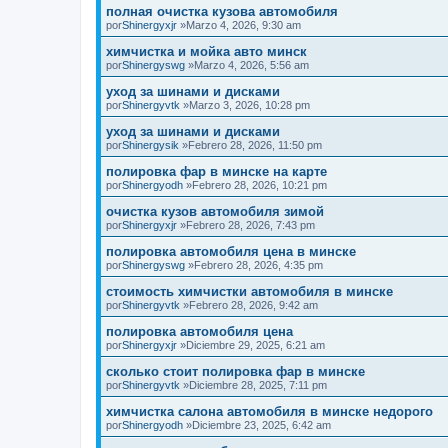
полная очистка кузова автомобиля
por
Shinergyxjr
»Marzo 4, 2026, 9:30 am
химчистка и мойка авто минск
por
Shinergyswg
»Marzo 4, 2026, 5:56 am
уход за шинами и дисками
por
Shinergyvtk
»Marzo 3, 2026, 10:28 pm
уход за шинами и дисками
por
Shinergysik
»Febrero 28, 2026, 11:50 pm
полировка фар в минске на карте
por
Shinergyodh
»Febrero 28, 2026, 10:21 pm
очистка кузов автомобиля зимой
por
Shinergyxjr
»Febrero 28, 2026, 7:43 pm
полировка автомобиля цена в минске
por
Shinergyswg
»Febrero 28, 2026, 4:35 pm
стоимость химчистки автомобиля в минске
por
Shinergyvtk
»Febrero 28, 2026, 9:42 am
полировка автомобиля цена
por
Shinergyxjr
»Diciembre 29, 2025, 6:21 am
сколько стоит полировка фар в минске
por
Shinergyvtk
»Diciembre 28, 2025, 7:11 pm
химчистка салона автомобиля в минске недорого
por
Shinergyodh
»Diciembre 23, 2025, 6:42 am