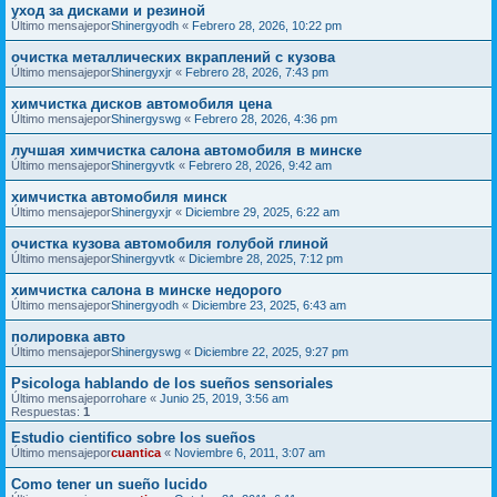
уход за дисками и резиной
Último mensajepor
Shinergyodh
«
Febrero 28, 2026, 10:22 pm
очистка металлических вкраплений с кузова
Último mensajepor
Shinergyxjr
«
Febrero 28, 2026, 7:43 pm
химчистка дисков автомобиля цена
Último mensajepor
Shinergyswg
«
Febrero 28, 2026, 4:36 pm
лучшая химчистка салона автомобиля в минске
Último mensajepor
Shinergyvtk
«
Febrero 28, 2026, 9:42 am
химчистка автомобиля минск
Último mensajepor
Shinergyxjr
«
Diciembre 29, 2025, 6:22 am
очистка кузова автомобиля голубой глиной
Último mensajepor
Shinergyvtk
«
Diciembre 28, 2025, 7:12 pm
химчистка салона в минске недорого
Último mensajepor
Shinergyodh
«
Diciembre 23, 2025, 6:43 am
полировка авто
Último mensajepor
Shinergyswg
«
Diciembre 22, 2025, 9:27 pm
Psicologa hablando de los sueños sensoriales
Último mensajepor
rohare
«
Junio 25, 2019, 3:56 am
Respuestas:
1
Estudio cientifico sobre los sueños
Último mensajepor
cuantica
«
Noviembre 6, 2011, 3:07 am
Como tener un sueño lucido