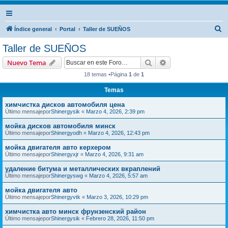
B
Índice general
Portal
Taller de SUEÑOS
u
Taller de SUEÑOS
s
Buscar
Búsqueda avanzad
Nuevo Tema
c
18 temas •Página
1
de
1
a
Temas
r
химчистка дисков автомобиля цена
Último mensajepor
Shinergysik
«
Marzo 4, 2026, 2:39 pm
мойка дисков автомобиля минск
Último mensajepor
Shinergyodh
«
Marzo 4, 2026, 12:43 pm
мойка двигателя авто керхером
Último mensajepor
Shinergyxjr
«
Marzo 4, 2026, 9:31 am
удаление битума и металлических вкраплений
Último mensajepor
Shinergyswg
«
Marzo 4, 2026, 5:57 am
мойка двигателя авто
Último mensajepor
Shinergyvtk
«
Marzo 3, 2026, 10:29 pm
химчистка авто минск фрунзенский район
Último mensajepor
Shinergysik
«
Febrero 28, 2026, 11:50 pm