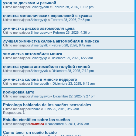
уход за дисками и резиной
Último mensajepor
Shinergyodh
«
Febrero 28, 2026, 10:22 pm
очистка металлических вкраплений с кузова
Último mensajepor
Shinergyxjr
«
Febrero 28, 2026, 7:43 pm
химчистка дисков автомобиля цена
Último mensajepor
Shinergyswg
«
Febrero 28, 2026, 4:36 pm
лучшая химчистка салона автомобиля в минске
Último mensajepor
Shinergyvtk
«
Febrero 28, 2026, 9:42 am
химчистка автомобиля минск
Último mensajepor
Shinergyxjr
«
Diciembre 29, 2025, 6:22 am
очистка кузова автомобиля голубой глиной
Último mensajepor
Shinergyvtk
«
Diciembre 28, 2025, 7:12 pm
химчистка салона в минске недорого
Último mensajepor
Shinergyodh
«
Diciembre 23, 2025, 6:43 am
полировка авто
Último mensajepor
Shinergyswg
«
Diciembre 22, 2025, 9:27 pm
Psicologa hablando de los sueños sensoriales
Último mensajepor
rohare
«
Junio 25, 2019, 3:56 am
Respuestas:
1
Estudio cientifico sobre los sueños
Último mensajepor
cuantica
«
Noviembre 6, 2011, 3:07 am
Como tener un sueño lucido