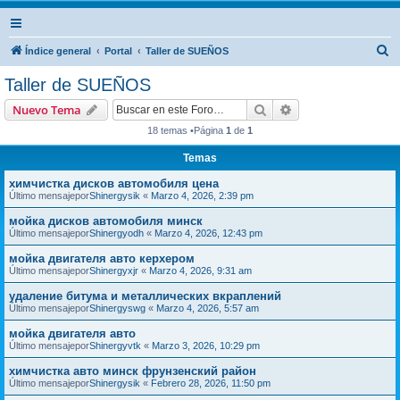
B
Índice general
Portal
Taller de SUEÑOS
u
Taller de SUEÑOS
s
Buscar
Búsqueda avanzad
Nuevo Tema
c
18 temas •Página
1
de
1
a
Temas
r
химчистка дисков автомобиля цена
Último mensajepor
Shinergysik
«
Marzo 4, 2026, 2:39 pm
мойка дисков автомобиля минск
Último mensajepor
Shinergyodh
«
Marzo 4, 2026, 12:43 pm
мойка двигателя авто керхером
Último mensajepor
Shinergyxjr
«
Marzo 4, 2026, 9:31 am
удаление битума и металлических вкраплений
Último mensajepor
Shinergyswg
«
Marzo 4, 2026, 5:57 am
мойка двигателя авто
Último mensajepor
Shinergyvtk
«
Marzo 3, 2026, 10:29 pm
химчистка авто минск фрунзенский район
Último mensajepor
Shinergysik
«
Febrero 28, 2026, 11:50 pm