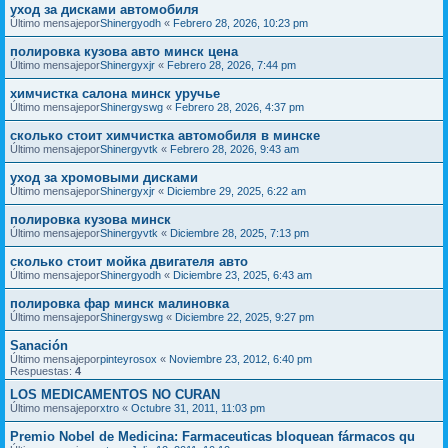
уход за дисками автомобиля
Último mensajepor
Shinergyodh
«
Febrero 28, 2026, 10:23 pm
полировка кузова авто минск цена
Último mensajepor
Shinergyxjr
«
Febrero 28, 2026, 7:44 pm
химчистка салона минск уручье
Último mensajepor
Shinergyswg
«
Febrero 28, 2026, 4:37 pm
сколько стоит химчистка автомобиля в минске
Último mensajepor
Shinergyvtk
«
Febrero 28, 2026, 9:43 am
уход за хромовыми дисками
Último mensajepor
Shinergyxjr
«
Diciembre 29, 2025, 6:22 am
полировка кузова минск
Último mensajepor
Shinergyvtk
«
Diciembre 28, 2025, 7:13 pm
сколько стоит мойка двигателя авто
Último mensajepor
Shinergyodh
«
Diciembre 23, 2025, 6:43 am
полировка фар минск малиновка
Último mensajepor
Shinergyswg
«
Diciembre 22, 2025, 9:27 pm
Sanación
Último mensajepor
pinteyrosox
«
Noviembre 23, 2012, 6:40 pm
Respuestas:
4
LOS MEDICAMENTOS NO CURAN
Último mensajepor
xtro
«
Octubre 31, 2011, 11:03 pm
Premio Nobel de Medicina: Farmaceuticas bloquean fármacos qu