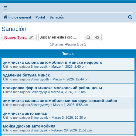
B
Índice general
Portal
Sanación
u
Sanación
s
Buscar
Búsqueda avanzad
Nuevo Tema
c
18 temas •Página
1
de
1
a
Temas
r
химчистка салона автомобиля в минске недорого
Último mensajepor
Shinergysik
«
Marzo 4, 2026, 2:40 pm
удаление битума минск
Último mensajepor
Shinergyodh
«
Marzo 4, 2026, 12:44 pm
полировка фар в минске московский район цены
Último mensajepor
Shinergyxjr
«
Marzo 4, 2026, 9:32 am
химчистка салона автомобиля минск фрунзенский район
Último mensajepor
Shinergyswg
«
Marzo 4, 2026, 5:58 am
химчистка авто минск
Último mensajepor
Shinergyvtk
«
Marzo 3, 2026, 10:30 pm
мойка дисков автомобиля
Último mensajepor
Shinergysik
«
Febrero 28, 2026, 11:51 pm