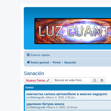
Enlaces rápidos
Índice general
Portal
Sanación
Sanación
Buscar
Bús
Nuevo Tema
TEMAS
химчистка салона автомобиля в минске недорого
por
Shinergysik
»Marzo 4, 2026, 2:40 pm
удаление битума минск
por
Shinergyodh
»Marzo 4, 2026, 12:44 pm