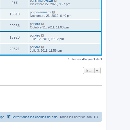
por
Shinergyswg
483
Diciembre 22, 2025, 9:27 pm
por
pinteyrosox
15510
Noviembre 23, 2012, 6:40 pm
por
xtro
20286
Octubre 31, 2011, 11:03 pm
por
xtro
18920
Julio 12, 2011, 10:12 pm
por
xtro
20521
Julio 3, 2011, 11:58 pm
18 temas •Página
1
de
1
Ir a
ipo
Borrar todas las cookies del sitio
Todos los horarios son
UTC