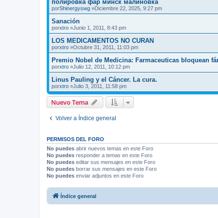
полировка фар минск малиновка
por
Shinergyswg
»Diciembre 22, 2025, 9:27 pm
Sanación
por
xtro
»Junio 1, 2011, 8:43 pm
LOS MEDICAMENTOS NO CURAN
por
xtro
»Octubre 31, 2011, 11:03 pm
Premio Nobel de Medicina: Farmaceuticas bloquean f
por
xtro
»Julio 12, 2011, 10:12 pm
Linus Pauling y el Cáncer. La cura.
por
xtro
»Julio 3, 2011, 11:58 pm
Nuevo Tema
Volver a Índice general
PERMISOS DEL FORO
No puedes
abrir nuevos temas en este Foro
No puedes
responder a temas en este Foro
No puedes
editar sus mensajes en este Foro
No puedes
borrar sus mensajes en este Foro
No puedes
enviar adjuntos en este Foro
Índice general