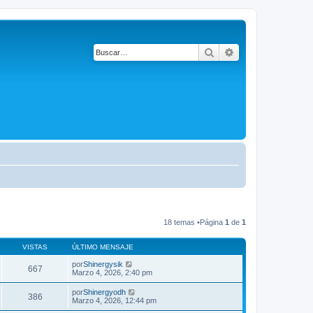
Buscar
Búsqueda avanza
18 temas •Página
1
de
1
VISTAS
ÚLTIMO MENSAJE
por
Shinergysik
667
Marzo 4, 2026, 2:40 pm
por
Shinergyodh
386
Marzo 4, 2026, 12:44 pm