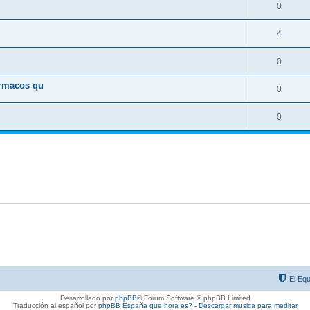
0
4
0
ármacos qu
0
0
El Equ
Desarrollado por
phpBB
® Forum Software © phpBB Limited
Traducción al español por
phpBB España
que hora es?
-
Descargar musica para meditar