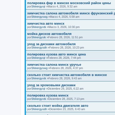
полировка фар в минске московский район цены
por
Shinergyxjr
»Marzo 4, 2026, 9:32 am
химчистка салона автомобиля минск фрунзенский 
por
Shinergyswg
»Marzo 4, 2026, 5:58 am
химчистка авто минск
por
Shinergyvtk
»Marzo 3, 2026, 10:30 pm
мойка дисков автомобиля
por
Shinergysik
»Febrero 28, 2026, 11:51 pm
уход за дисками автомобиля
por
Shinergyodh
»Febrero 28, 2026, 10:23 pm
полировка кузова авто минск цена
por
Shinergyxjr
»Febrero 28, 2026, 7:44 pm
химчистка салона минск уручье
por
Shinergyswg
»Febrero 28, 2026, 4:37 pm
сколько стоит химчистка автомобиля в минске
por
Shinergyvtk
»Febrero 28, 2026, 9:43 am
уход за хромовыми дисками
por
Shinergyxjr
»Diciembre 29, 2025, 6:22 am
полировка кузова минск
por
Shinergyvtk
»Diciembre 28, 2025, 7:13 pm
сколько стоит мойка двигателя авто
por
Shinergyodh
»Diciembre 23, 2025, 6:43 am