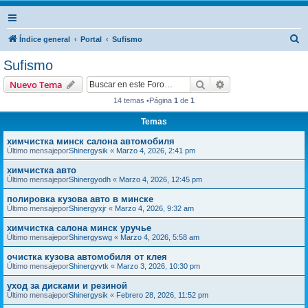
B
Índice general
Portal
Sufismo
u
Sufismo
s
Buscar
Búsqueda avanzad
Nuevo Tema
c
14 temas •Página
1
de
1
a
Temas
r
химчистка минск салона автомобиля
Último mensajepor
Shinergysik
«
Marzo 4, 2026, 2:41 pm
химчистка авто
Último mensajepor
Shinergyodh
«
Marzo 4, 2026, 12:45 pm
полировка кузова авто в минске
Último mensajepor
Shinergyxjr
«
Marzo 4, 2026, 9:32 am
химчистка салона минск уручье
Último mensajepor
Shinergyswg
«
Marzo 4, 2026, 5:58 am
очистка кузова автомобиля от клея
Último mensajepor
Shinergyvtk
«
Marzo 3, 2026, 10:30 pm
уход за дисками и резиной
Último mensajepor
Shinergysik
«
Febrero 28, 2026, 11:52 pm