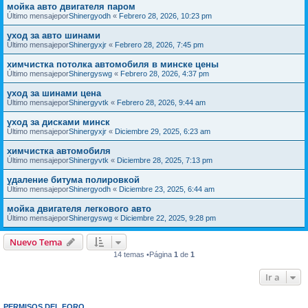
мойка авто двигателя паром
Último mensajepor
Shinergyodh
«
Febrero 28, 2026, 10:23 pm
уход за авто шинами
Último mensajepor
Shinergyxjr
«
Febrero 28, 2026, 7:45 pm
химчистка потолка автомобиля в минске цены
Último mensajepor
Shinergyswg
«
Febrero 28, 2026, 4:37 pm
уход за шинами цена
Último mensajepor
Shinergyvtk
«
Febrero 28, 2026, 9:44 am
уход за дисками минск
Último mensajepor
Shinergyxjr
«
Diciembre 29, 2025, 6:23 am
химчистка автомобиля
Último mensajepor
Shinergyvtk
«
Diciembre 28, 2025, 7:13 pm
удаление битума полировкой
Último mensajepor
Shinergyodh
«
Diciembre 23, 2025, 6:44 am
мойка двигателя легкового авто
Último mensajepor
Shinergyswg
«
Diciembre 22, 2025, 9:28 pm
Nuevo Tema
14 temas •Página
1
de
1
Ir a
PERMISOS DEL FORO