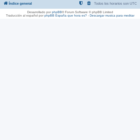
Índice general
Todos los horarios son
UTC
Desarrollado por
phpBB
® Forum Software © phpBB Limited
Traducción al español por
phpBB España
que hora es?
-
Descargar musica para meditar