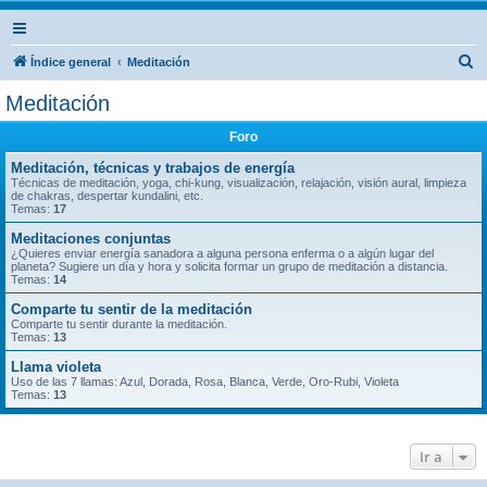
B
Índice general
Meditación
u
Meditación
s
Foro
c
a
Meditación, técnicas y trabajos de energía
Técnicas de meditación, yoga, chi-kung, visualización, relajación, visión aural, limpieza
r
de chakras, despertar kundalini, etc.
Temas:
17
Meditaciones conjuntas
¿Quieres enviar energía sanadora a alguna persona enferma o a algún lugar del
planeta? Sugiere un día y hora y solicita formar un grupo de meditación a distancia.
Temas:
14
Comparte tu sentir de la meditación
Comparte tu sentir durante la meditación.
Temas:
13
Llama violeta
Uso de las 7 llamas: Azul, Dorada, Rosa, Blanca, Verde, Oro-Rubi, Violeta
Temas:
13
Ir a