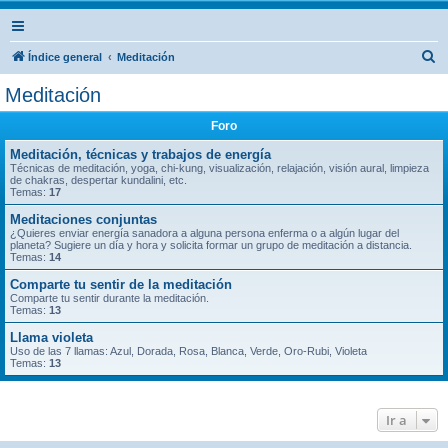
B
Índice general
Meditación
u
Meditación
s
Foro
c
a
Meditación, técnicas y trabajos de energía
Técnicas de meditación, yoga, chi-kung, visualización, relajación, visión aural, limpieza
r
de chakras, despertar kundalini, etc.
Temas:
17
Meditaciones conjuntas
¿Quieres enviar energía sanadora a alguna persona enferma o a algún lugar del
planeta? Sugiere un día y hora y solicita formar un grupo de meditación a distancia.
Temas:
14
Comparte tu sentir de la meditación
Comparte tu sentir durante la meditación.
Temas:
13
Llama violeta
Uso de las 7 llamas: Azul, Dorada, Rosa, Blanca, Verde, Oro-Rubi, Violeta
Temas:
13
Ir a