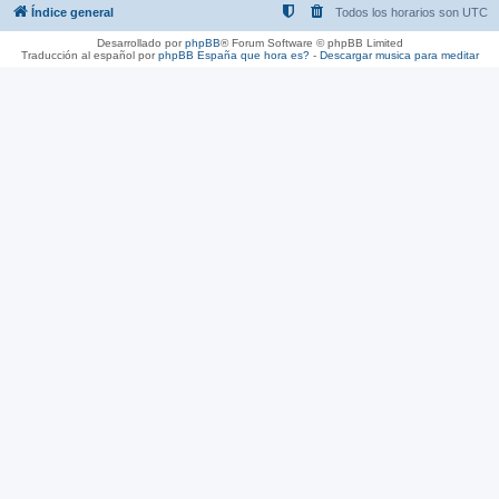
Índice general
Todos los horarios son
UTC
Desarrollado por
phpBB
® Forum Software © phpBB Limited
Traducción al español por
phpBB España
que hora es?
-
Descargar musica para meditar