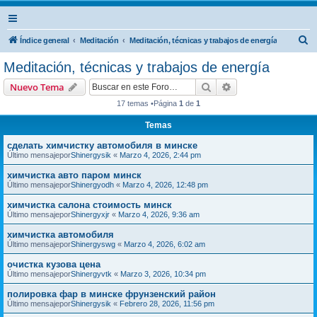
B
Índice general
Meditación
Meditación, técnicas y trabajos de energía
u
Meditación, técnicas y trabajos de energía
s
Buscar
Búsqueda avanzad
Nuevo Tema
c
17 temas •Página
1
de
1
a
Temas
r
сделать химчистку автомобиля в минске
Último mensajepor
Shinergysik
«
Marzo 4, 2026, 2:44 pm
химчистка авто паром минск
Último mensajepor
Shinergyodh
«
Marzo 4, 2026, 12:48 pm
химчистка салона стоимость минск
Último mensajepor
Shinergyxjr
«
Marzo 4, 2026, 9:36 am
химчистка автомобиля
Último mensajepor
Shinergyswg
«
Marzo 4, 2026, 6:02 am
очистка кузова цена
Último mensajepor
Shinergyvtk
«
Marzo 3, 2026, 10:34 pm
полировка фар в минске фрунзенский район
Último mensajepor
Shinergysik
«
Febrero 28, 2026, 11:56 pm