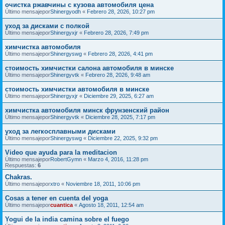
очистка ржавчины с кузова автомобиля цена
Último mensajepor
Shinergyodh
«
Febrero 28, 2026, 10:27 pm
уход за дисками с полкой
Último mensajepor
Shinergyxjr
«
Febrero 28, 2026, 7:49 pm
химчистка автомобиля
Último mensajepor
Shinergyswg
«
Febrero 28, 2026, 4:41 pm
стоимость химчистки салона автомобиля в минске
Último mensajepor
Shinergyvtk
«
Febrero 28, 2026, 9:48 am
стоимость химчистки автомобиля в минске
Último mensajepor
Shinergyxjr
«
Diciembre 29, 2025, 6:27 am
химчистка автомобиля минск фрунзенский район
Último mensajepor
Shinergyvtk
«
Diciembre 28, 2025, 7:17 pm
уход за легкосплавными дисками
Último mensajepor
Shinergyswg
«
Diciembre 22, 2025, 9:32 pm
Video que ayuda para la meditacion
Último mensajepor
RobertGymn
«
Marzo 4, 2016, 11:28 pm
Respuestas:
6
Chakras.
Último mensajepor
xtro
«
Noviembre 18, 2011, 10:06 pm
Cosas a tener en cuenta del yoga
Último mensajepor
cuantica
«
Agosto 18, 2011, 12:54 am
Yogui de la india camina sobre el fuego