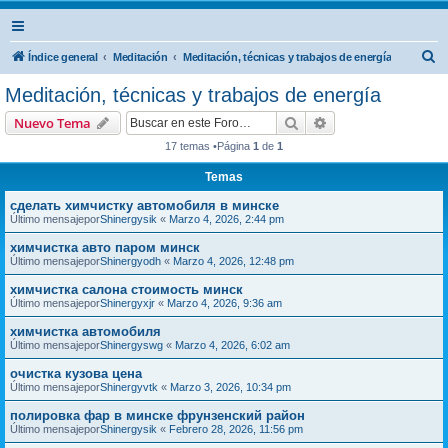
B
Índice general
Meditación
Meditación, técnicas y trabajos de energía
u
Meditación, técnicas y trabajos de energía
s
Buscar
Búsqueda avanzad
Nuevo Tema
c
17 temas •Página
1
de
1
a
Temas
r
сделать химчистку автомобиля в минске
Último mensajepor
Shinergysik
«
Marzo 4, 2026, 2:44 pm
химчистка авто паром минск
Último mensajepor
Shinergyodh
«
Marzo 4, 2026, 12:48 pm
химчистка салона стоимость минск
Último mensajepor
Shinergyxjr
«
Marzo 4, 2026, 9:36 am
химчистка автомобиля
Último mensajepor
Shinergyswg
«
Marzo 4, 2026, 6:02 am
очистка кузова цена
Último mensajepor
Shinergyvtk
«
Marzo 3, 2026, 10:34 pm
полировка фар в минске фрунзенский район
Último mensajepor
Shinergysik
«
Febrero 28, 2026, 11:56 pm