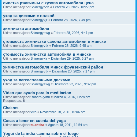
очистка ржавчины с кузова автомобиля цена
Último mensajepor
Shinergyodh
«
Febrero 28, 2026, 10:27 pm
уход за дисками с полкой
Último mensajepor
Shinergyxjr
«
Febrero 28, 2026, 7:49 pm
химчистка автомобиля
Último mensajepor
Shinergyswg
«
Febrero 28, 2026, 4:41 pm
стоимость химчистки салона автомобиля в минске
Último mensajepor
Shinergyvtk
«
Febrero 28, 2026, 9:48 am
стоимость химчистки автомобиля в минске
Último mensajepor
Shinergyxjr
«
Diciembre 29, 2025, 6:27 am
химчистка автомобиля минск фрунзенский район
Último mensajepor
Shinergyvtk
«
Diciembre 28, 2025, 7:17 pm
уход за легкосплавными дисками
Último mensajepor
Shinergyswg
«
Diciembre 22, 2025, 9:32 pm
Video que ayuda para la meditacion
Último mensajepor
RobertGymn
«
Marzo 4, 2016, 11:28 pm
Respuestas:
6
Chakras.
Último mensajepor
xtro
«
Noviembre 18, 2011, 10:06 pm
Cosas a tener en cuenta del yoga
Último mensajepor
cuantica
«
Agosto 18, 2011, 12:54 am
Yogui de la india camina sobre el fuego