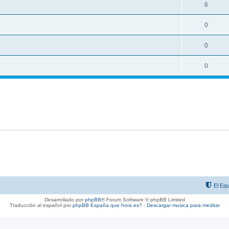
6
0
0
0
El Equ
Desarrollado por
phpBB
® Forum Software © phpBB Limited
Traducción al español por
phpBB España
que hora es?
-
Descargar musica para meditar