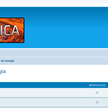
s de energía
gía
queda avanzada
RESPUESTAS
0
0