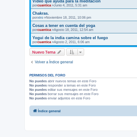
Video que ayuda para la meditacion
por
cuantica
»Junio 4, 2011, 5:31 am
Chakras.
por
xtro
»Noviembre 18, 2011, 10:06 pm
Cosas a tener en cuenta del yoga
por
cuantica
»Agosto 18, 2011, 12:54 am
Yogui de la india camina sobre el fuego
por
cuantica
»Agosto 2, 2011, 6:06 am
Nuevo Tema
Volver a Índice general
PERMISOS DEL FORO
No puedes
abrir nuevos temas en este Foro
No puedes
responder a temas en este Foro
No puedes
editar sus mensajes en este Foro
No puedes
borrar sus mensajes en este Foro
No puedes
enviar adjuntos en este Foro
Índice general