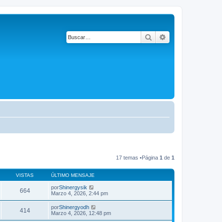
Buscar
Búsqueda avanza
17 temas •Página
1
de
1
VISTAS
ÚLTIMO MENSAJE
por
Shinergysik
664
Marzo 4, 2026, 2:44 pm
por
Shinergyodh
414
Marzo 4, 2026, 12:48 pm