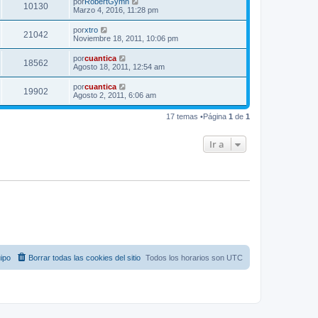
por
RobertGymn
10130
Marzo 4, 2016, 11:28 pm
por
xtro
21042
Noviembre 18, 2011, 10:06 pm
por
cuantica
18562
Agosto 18, 2011, 12:54 am
por
cuantica
19902
Agosto 2, 2011, 6:06 am
17 temas •Página
1
de
1
Ir a
ipo
Borrar todas las cookies del sitio
Todos los horarios son
UTC