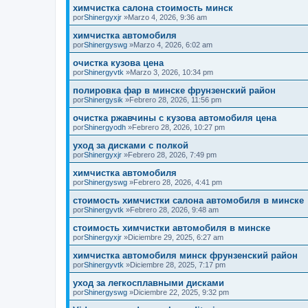
химчистка салона стоимость минск
por
Shinergyxjr
»Marzo 4, 2026, 9:36 am
химчистка автомобиля
por
Shinergyswg
»Marzo 4, 2026, 6:02 am
очистка кузова цена
por
Shinergyvtk
»Marzo 3, 2026, 10:34 pm
полировка фар в минске фрунзенский район
por
Shinergysik
»Febrero 28, 2026, 11:56 pm
очистка ржавчины с кузова автомобиля цена
por
Shinergyodh
»Febrero 28, 2026, 10:27 pm
уход за дисками с полкой
por
Shinergyxjr
»Febrero 28, 2026, 7:49 pm
химчистка автомобиля
por
Shinergyswg
»Febrero 28, 2026, 4:41 pm
стоимость химчистки салона автомобиля в минске
por
Shinergyvtk
»Febrero 28, 2026, 9:48 am
стоимость химчистки автомобиля в минске
por
Shinergyxjr
»Diciembre 29, 2025, 6:27 am
химчистка автомобиля минск фрунзенский район
por
Shinergyvtk
»Diciembre 28, 2025, 7:17 pm
уход за легкосплавными дисками
por
Shinergyswg
»Diciembre 22, 2025, 9:32 pm