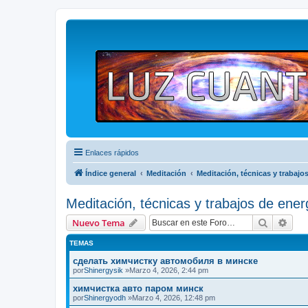
Enlaces rápidos
Índice general
Meditación
Meditación, técnicas y trabajo
Meditación, técnicas y trabajos de ener
Buscar
Bús
Nuevo Tema
TEMAS
сделать химчистку автомобиля в минске
por
Shinergysik
»Marzo 4, 2026, 2:44 pm
химчистка авто паром минск
por
Shinergyodh
»Marzo 4, 2026, 12:48 pm