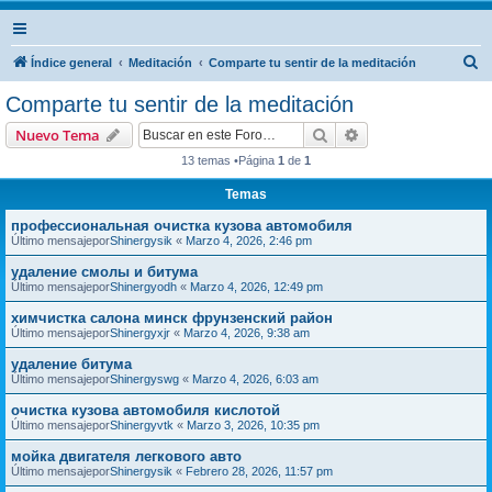
B
Índice general
Meditación
Comparte tu sentir de la meditación
u
Comparte tu sentir de la meditación
s
Buscar
Búsqueda avanzad
Nuevo Tema
c
13 temas •Página
1
de
1
a
Temas
r
профессиональная очистка кузова автомобиля
Último mensajepor
Shinergysik
«
Marzo 4, 2026, 2:46 pm
удаление смолы и битума
Último mensajepor
Shinergyodh
«
Marzo 4, 2026, 12:49 pm
химчистка салона минск фрунзенский район
Último mensajepor
Shinergyxjr
«
Marzo 4, 2026, 9:38 am
удаление битума
Último mensajepor
Shinergyswg
«
Marzo 4, 2026, 6:03 am
очистка кузова автомобиля кислотой
Último mensajepor
Shinergyvtk
«
Marzo 3, 2026, 10:35 pm
мойка двигателя легкового авто
Último mensajepor
Shinergysik
«
Febrero 28, 2026, 11:57 pm