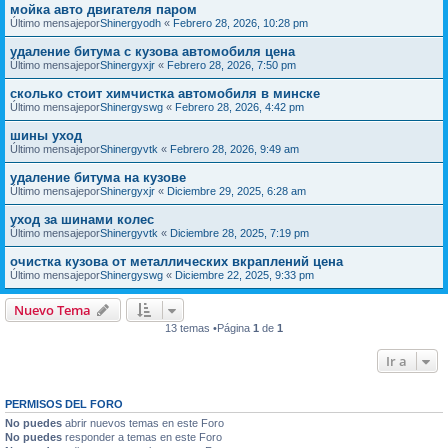
мойка авто двигателя паром
Último mensajepor
Shinergyodh
«
Febrero 28, 2026, 10:28 pm
удаление битума с кузова автомобиля цена
Último mensajepor
Shinergyxjr
«
Febrero 28, 2026, 7:50 pm
сколько стоит химчистка автомобиля в минске
Último mensajepor
Shinergyswg
«
Febrero 28, 2026, 4:42 pm
шины уход
Último mensajepor
Shinergyvtk
«
Febrero 28, 2026, 9:49 am
удаление битума на кузове
Último mensajepor
Shinergyxjr
«
Diciembre 29, 2025, 6:28 am
уход за шинами колес
Último mensajepor
Shinergyvtk
«
Diciembre 28, 2025, 7:19 pm
очистка кузова от металлических вкраплений цена
Último mensajepor
Shinergyswg
«
Diciembre 22, 2025, 9:33 pm
Nuevo Tema
13 temas •Página
1
de
1
Ir a
PERMISOS DEL FORO
No puedes
abrir nuevos temas en este Foro
No puedes
responder a temas en este Foro