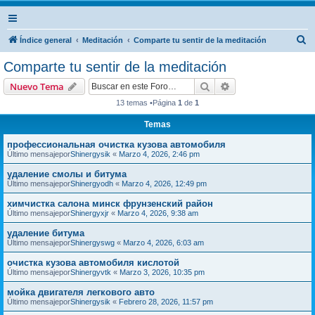
B
Índice general
Meditación
Comparte tu sentir de la meditación
u
Comparte tu sentir de la meditación
s
Buscar
Búsqueda avanzad
Nuevo Tema
c
13 temas •Página
1
de
1
a
Temas
r
профессиональная очистка кузова автомобиля
Último mensajepor
Shinergysik
«
Marzo 4, 2026, 2:46 pm
удаление смолы и битума
Último mensajepor
Shinergyodh
«
Marzo 4, 2026, 12:49 pm
химчистка салона минск фрунзенский район
Último mensajepor
Shinergyxjr
«
Marzo 4, 2026, 9:38 am
удаление битума
Último mensajepor
Shinergyswg
«
Marzo 4, 2026, 6:03 am
очистка кузова автомобиля кислотой
Último mensajepor
Shinergyvtk
«
Marzo 3, 2026, 10:35 pm
мойка двигателя легкового авто
Último mensajepor
Shinergysik
«
Febrero 28, 2026, 11:57 pm