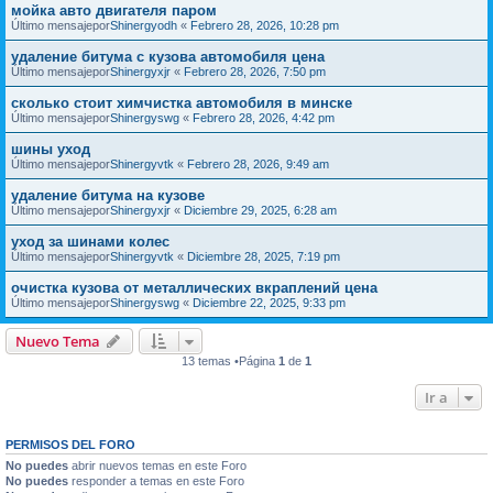
мойка авто двигателя паром
Último mensajepor
Shinergyodh
«
Febrero 28, 2026, 10:28 pm
удаление битума с кузова автомобиля цена
Último mensajepor
Shinergyxjr
«
Febrero 28, 2026, 7:50 pm
сколько стоит химчистка автомобиля в минске
Último mensajepor
Shinergyswg
«
Febrero 28, 2026, 4:42 pm
шины уход
Último mensajepor
Shinergyvtk
«
Febrero 28, 2026, 9:49 am
удаление битума на кузове
Último mensajepor
Shinergyxjr
«
Diciembre 29, 2025, 6:28 am
уход за шинами колес
Último mensajepor
Shinergyvtk
«
Diciembre 28, 2025, 7:19 pm
очистка кузова от металлических вкраплений цена
Último mensajepor
Shinergyswg
«
Diciembre 22, 2025, 9:33 pm
Nuevo Tema
13 temas •Página
1
de
1
Ir a
PERMISOS DEL FORO
No puedes
abrir nuevos temas en este Foro
No puedes
responder a temas en este Foro