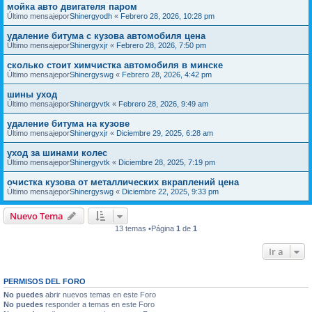
мойка авто двигателя паром
Último mensajepor
Shinergyodh
«
Febrero 28, 2026, 10:28 pm
удаление битума с кузова автомобиля цена
Último mensajepor
Shinergyxjr
«
Febrero 28, 2026, 7:50 pm
сколько стоит химчистка автомобиля в минске
Último mensajepor
Shinergyswg
«
Febrero 28, 2026, 4:42 pm
шины уход
Último mensajepor
Shinergyvtk
«
Febrero 28, 2026, 9:49 am
удаление битума на кузове
Último mensajepor
Shinergyxjr
«
Diciembre 29, 2025, 6:28 am
уход за шинами колес
Último mensajepor
Shinergyvtk
«
Diciembre 28, 2025, 7:19 pm
очистка кузова от металлических вкраплений цена
Último mensajepor
Shinergyswg
«
Diciembre 22, 2025, 9:33 pm
Nuevo Tema
13 temas •Página
1
de
1
Ir a
PERMISOS DEL FORO
No puedes
abrir nuevos temas en este Foro
No puedes
responder a temas en este Foro