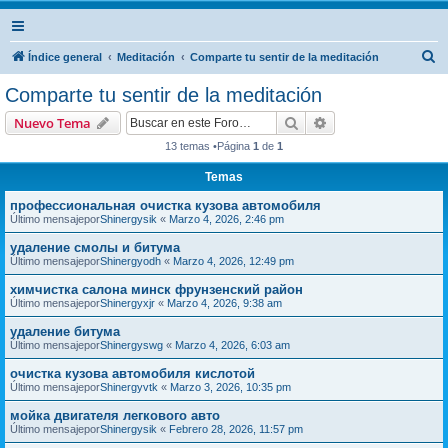
B
Índice general
Meditación
Comparte tu sentir de la meditación
u
Comparte tu sentir de la meditación
s
Buscar
Búsqueda avanzad
Nuevo Tema
c
13 temas •Página
1
de
1
a
Temas
r
профессиональная очистка кузова автомобиля
Último mensajepor
Shinergysik
«
Marzo 4, 2026, 2:46 pm
удаление смолы и битума
Último mensajepor
Shinergyodh
«
Marzo 4, 2026, 12:49 pm
химчистка салона минск фрунзенский район
Último mensajepor
Shinergyxjr
«
Marzo 4, 2026, 9:38 am
удаление битума
Último mensajepor
Shinergyswg
«
Marzo 4, 2026, 6:03 am
очистка кузова автомобиля кислотой
Último mensajepor
Shinergyvtk
«
Marzo 3, 2026, 10:35 pm
мойка двигателя легкового авто
Último mensajepor
Shinergysik
«
Febrero 28, 2026, 11:57 pm