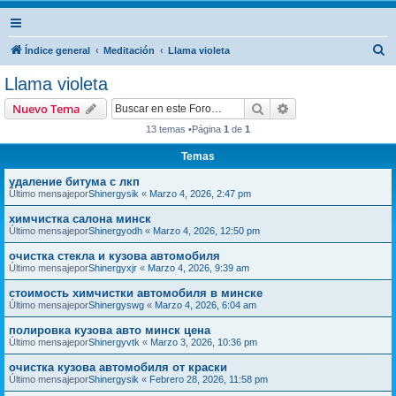
B
Índice general
Meditación
Llama violeta
u
Llama violeta
s
Buscar
Búsqueda avanzad
Nuevo Tema
c
13 temas •Página
1
de
1
a
Temas
r
удаление битума с лкп
Último mensajepor
Shinergysik
«
Marzo 4, 2026, 2:47 pm
химчистка салона минск
Último mensajepor
Shinergyodh
«
Marzo 4, 2026, 12:50 pm
очистка стекла и кузова автомобиля
Último mensajepor
Shinergyxjr
«
Marzo 4, 2026, 9:39 am
стоимость химчистки автомобиля в минске
Último mensajepor
Shinergyswg
«
Marzo 4, 2026, 6:04 am
полировка кузова авто минск цена
Último mensajepor
Shinergyvtk
«
Marzo 3, 2026, 10:36 pm
очистка кузова автомобиля от краски
Último mensajepor
Shinergysik
«
Febrero 28, 2026, 11:58 pm