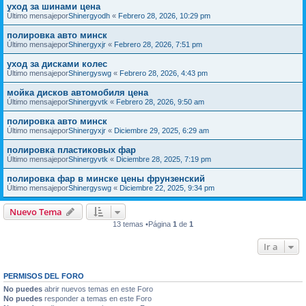
уход за шинами цена
Último mensajepor
Shinergyodh
«
Febrero 28, 2026, 10:29 pm
полировка авто минск
Último mensajepor
Shinergyxjr
«
Febrero 28, 2026, 7:51 pm
уход за дисками колес
Último mensajepor
Shinergyswg
«
Febrero 28, 2026, 4:43 pm
мойка дисков автомобиля цена
Último mensajepor
Shinergyvtk
«
Febrero 28, 2026, 9:50 am
полировка авто минск
Último mensajepor
Shinergyxjr
«
Diciembre 29, 2025, 6:29 am
полировка пластиковых фар
Último mensajepor
Shinergyvtk
«
Diciembre 28, 2025, 7:19 pm
полировка фар в минске цены фрунзенский
Último mensajepor
Shinergyswg
«
Diciembre 22, 2025, 9:34 pm
Nuevo Tema
13 temas •Página
1
de
1
Ir a
PERMISOS DEL FORO
No puedes
abrir nuevos temas en este Foro
No puedes
responder a temas en este Foro