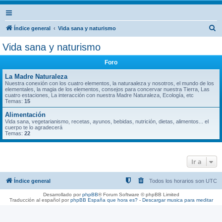
B
Índice general
Vida sana y naturismo
u
Vida sana y naturismo
s
Foro
c
a
La Madre Naturaleza
Nuestra conexión con los cuatro elementos, la naturaaleza y nosotros, el mundo de los
r
elementales, la magia de los elementos, consejos para concervar nuestra Tierra, Las
cuatro estaciones, La interacción con nuestra Madre Naturaleza, Ecología, etc
Temas:
15
Alimentación
Vida sana, vegetarianismo, recetas, ayunos, bebidas, nutrición, dietas, alimentos... el
cuerpo te lo agradecerá
Temas:
22
Ir a
Índice general
Todos los horarios son
UTC
Desarrollado por
phpBB
® Forum Software © phpBB Limited
Traducción al español por
phpBB España
que hora es?
-
Descargar musica para meditar