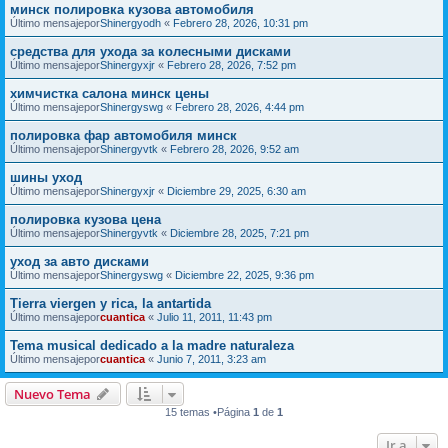
минск полировка кузова автомобиля
Último mensajepor
Shinergyodh
«
Febrero 28, 2026, 10:31 pm
средства для ухода за колесными дисками
Último mensajepor
Shinergyxjr
«
Febrero 28, 2026, 7:52 pm
химчистка салона минск цены
Último mensajepor
Shinergyswg
«
Febrero 28, 2026, 4:44 pm
полировка фар автомобиля минск
Último mensajepor
Shinergyvtk
«
Febrero 28, 2026, 9:52 am
шины уход
Último mensajepor
Shinergyxjr
«
Diciembre 29, 2025, 6:30 am
полировка кузова цена
Último mensajepor
Shinergyvtk
«
Diciembre 28, 2025, 7:21 pm
уход за авто дисками
Último mensajepor
Shinergyswg
«
Diciembre 22, 2025, 9:36 pm
Tierra viergen y rica, la antartida
Último mensajepor
cuantica
«
Julio 11, 2011, 11:43 pm
Tema musical dedicado a la madre naturaleza
Último mensajepor
cuantica
«
Junio 7, 2011, 3:23 am
Nuevo Tema
15 temas •Página
1
de
1
Ir a