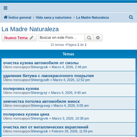
B
Índice general
Vida sana y naturismo
La Madre Naturaleza
u
La Madre Naturaleza
s
Buscar
Búsqueda avanzad
Nuevo Tema
c
15 temas •Página
1
de
1
a
Temas
r
очистка кузова автомобиля от смолы
Último mensajepor
Shinergysik
«
Marzo 4, 2026, 2:48 pm
удаление битума с лакокрасочного покрытия
Último mensajepor
Shinergyodh
«
Marzo 4, 2026, 12:52 pm
полировка кузова
Último mensajepor
Shinergyxjr
«
Marzo 4, 2026, 9:40 am
химчистка потолка автомобиля минск
Último mensajepor
Shinergyswg
«
Marzo 4, 2026, 6:05 am
полировка кузова цена
Último mensajepor
Shinergyvtk
«
Marzo 3, 2026, 10:38 pm
очистка лкп от металлических вкраплений
Último mensajepor
Shinergysik
«
Febrero 28, 2026, 11:59 pm