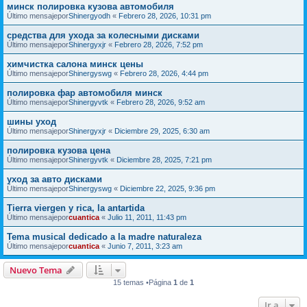
минск полировка кузова автомобиля
Último mensajepor
Shinergyodh
«
Febrero 28, 2026, 10:31 pm
средства для ухода за колесными дисками
Último mensajepor
Shinergyxjr
«
Febrero 28, 2026, 7:52 pm
химчистка салона минск цены
Último mensajepor
Shinergyswg
«
Febrero 28, 2026, 4:44 pm
полировка фар автомобиля минск
Último mensajepor
Shinergyvtk
«
Febrero 28, 2026, 9:52 am
шины уход
Último mensajepor
Shinergyxjr
«
Diciembre 29, 2025, 6:30 am
полировка кузова цена
Último mensajepor
Shinergyvtk
«
Diciembre 28, 2025, 7:21 pm
уход за авто дисками
Último mensajepor
Shinergyswg
«
Diciembre 22, 2025, 9:36 pm
Tierra viergen y rica, la antartida
Último mensajepor
cuantica
«
Julio 11, 2011, 11:43 pm
Tema musical dedicado a la madre naturaleza
Último mensajepor
cuantica
«
Junio 7, 2011, 3:23 am
Nuevo Tema
15 temas •Página
1
de
1
Ir a