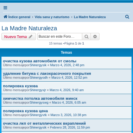
B
Índice general
Vida sana y naturismo
La Madre Naturaleza
u
La Madre Naturaleza
s
Buscar
Búsqueda avanzad
Nuevo Tema
c
15 temas •Página
1
de
1
a
Temas
r
очистка кузова автомобиля от смолы
Último mensajepor
Shinergysik
«
Marzo 4, 2026, 2:48 pm
удаление битума с лакокрасочного покрытия
Último mensajepor
Shinergyodh
«
Marzo 4, 2026, 12:52 pm
полировка кузова
Último mensajepor
Shinergyxjr
«
Marzo 4, 2026, 9:40 am
химчистка потолка автомобиля минск
Último mensajepor
Shinergyswg
«
Marzo 4, 2026, 6:05 am
полировка кузова цена
Último mensajepor
Shinergyvtk
«
Marzo 3, 2026, 10:38 pm
очистка лкп от металлических вкраплений
Último mensajepor
Shinergysik
«
Febrero 28, 2026, 11:59 pm