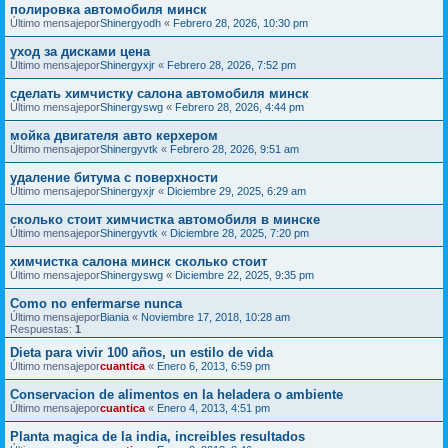
полировка автомобиля минск
Último mensajepor
Shinergyodh
«
Febrero 28, 2026, 10:30 pm
уход за дисками цена
Último mensajepor
Shinergyxjr
«
Febrero 28, 2026, 7:52 pm
сделать химчистку салона автомобиля минск
Último mensajepor
Shinergyswg
«
Febrero 28, 2026, 4:44 pm
мойка двигателя авто керхером
Último mensajepor
Shinergyvtk
«
Febrero 28, 2026, 9:51 am
удаление битума с поверхности
Último mensajepor
Shinergyxjr
«
Diciembre 29, 2025, 6:29 am
сколько стоит химчистка автомобиля в минске
Último mensajepor
Shinergyvtk
«
Diciembre 28, 2025, 7:20 pm
химчистка салона минск сколько стоит
Último mensajepor
Shinergyswg
«
Diciembre 22, 2025, 9:35 pm
Como no enfermarse nunca
Último mensajepor
Biania
«
Noviembre 17, 2018, 10:28 am
Respuestas:
1
Dieta para vivir 100 años, un estilo de vida
Último mensajepor
cuantica
«
Enero 6, 2013, 6:59 pm
Conservacion de alimentos en la heladera o ambiente
Último mensajepor
cuantica
«
Enero 4, 2013, 4:51 pm
Planta magica de la india, increibles resultados