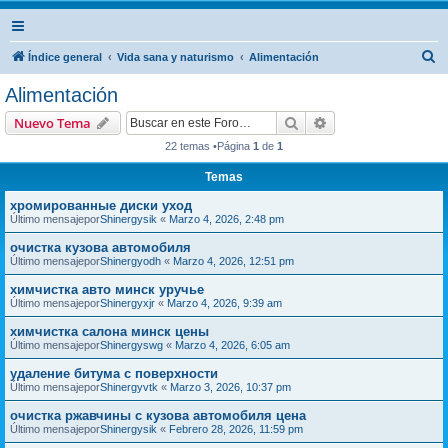
B
Índice general
Vida sana y naturismo
Alimentación
u
Alimentación
s
Buscar
Búsqueda avanzad
Nuevo Tema
c
22 temas •Página
1
de
1
a
Temas
r
хромированные диски уход
Último mensajepor
Shinergysik
«
Marzo 4, 2026, 2:48 pm
очистка кузова автомобиля
Último mensajepor
Shinergyodh
«
Marzo 4, 2026, 12:51 pm
химчистка авто минск уручье
Último mensajepor
Shinergyxjr
«
Marzo 4, 2026, 9:39 am
химчистка салона минск цены
Último mensajepor
Shinergyswg
«
Marzo 4, 2026, 6:05 am
удаление битума с поверхности
Último mensajepor
Shinergyvtk
«
Marzo 3, 2026, 10:37 pm
очистка ржавчины с кузова автомобиля цена
Último mensajepor
Shinergysik
«
Febrero 28, 2026, 11:59 pm