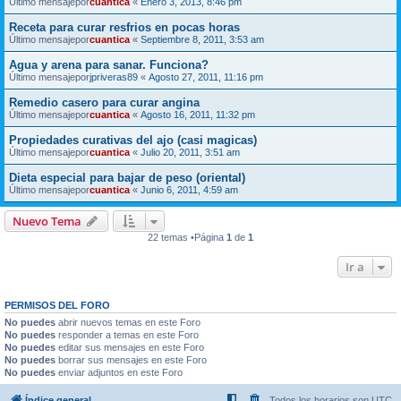
Último mensajepor
cuantica
«
Enero 3, 2013, 8:46 pm
Receta para curar resfrios en pocas horas
Último mensajepor
cuantica
«
Septiembre 8, 2011, 3:53 am
Agua y arena para sanar. Funciona?
Último mensajepor
jpriveras89
«
Agosto 27, 2011, 11:16 pm
Remedio casero para curar angina
Último mensajepor
cuantica
«
Agosto 16, 2011, 11:32 pm
Propiedades curativas del ajo (casi magicas)
Último mensajepor
cuantica
«
Julio 20, 2011, 3:51 am
Dieta especial para bajar de peso (oriental)
Último mensajepor
cuantica
«
Junio 6, 2011, 4:59 am
Nuevo Tema
22 temas •Página
1
de
1
Ir a
PERMISOS DEL FORO
No puedes
abrir nuevos temas en este Foro
No puedes
responder a temas en este Foro
No puedes
editar sus mensajes en este Foro
No puedes
borrar sus mensajes en este Foro
No puedes
enviar adjuntos en este Foro
Índice general
Todos los horarios son
UTC