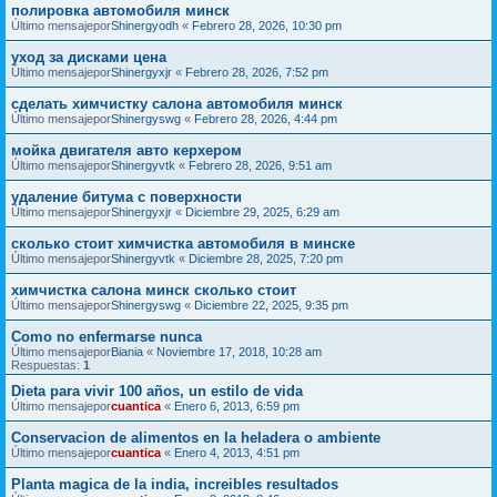
полировка автомобиля минск
Último mensajepor
Shinergyodh
«
Febrero 28, 2026, 10:30 pm
уход за дисками цена
Último mensajepor
Shinergyxjr
«
Febrero 28, 2026, 7:52 pm
сделать химчистку салона автомобиля минск
Último mensajepor
Shinergyswg
«
Febrero 28, 2026, 4:44 pm
мойка двигателя авто керхером
Último mensajepor
Shinergyvtk
«
Febrero 28, 2026, 9:51 am
удаление битума с поверхности
Último mensajepor
Shinergyxjr
«
Diciembre 29, 2025, 6:29 am
сколько стоит химчистка автомобиля в минске
Último mensajepor
Shinergyvtk
«
Diciembre 28, 2025, 7:20 pm
химчистка салона минск сколько стоит
Último mensajepor
Shinergyswg
«
Diciembre 22, 2025, 9:35 pm
Como no enfermarse nunca
Último mensajepor
Biania
«
Noviembre 17, 2018, 10:28 am
Respuestas:
1
Dieta para vivir 100 años, un estilo de vida
Último mensajepor
cuantica
«
Enero 6, 2013, 6:59 pm
Conservacion de alimentos en la heladera o ambiente
Último mensajepor
cuantica
«
Enero 4, 2013, 4:51 pm
Planta magica de la india, increibles resultados