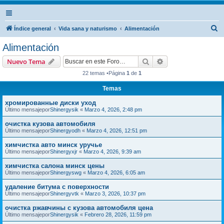
B
Índice general
Vida sana y naturismo
Alimentación
u
Alimentación
s
Buscar
Búsqueda avanzad
Nuevo Tema
c
22 temas •Página
1
de
1
a
Temas
r
хромированные диски уход
Último mensajepor
Shinergysik
«
Marzo 4, 2026, 2:48 pm
очистка кузова автомобиля
Último mensajepor
Shinergyodh
«
Marzo 4, 2026, 12:51 pm
химчистка авто минск уручье
Último mensajepor
Shinergyxjr
«
Marzo 4, 2026, 9:39 am
химчистка салона минск цены
Último mensajepor
Shinergyswg
«
Marzo 4, 2026, 6:05 am
удаление битума с поверхности
Último mensajepor
Shinergyvtk
«
Marzo 3, 2026, 10:37 pm
очистка ржавчины с кузова автомобиля цена
Último mensajepor
Shinergysik
«
Febrero 28, 2026, 11:59 pm