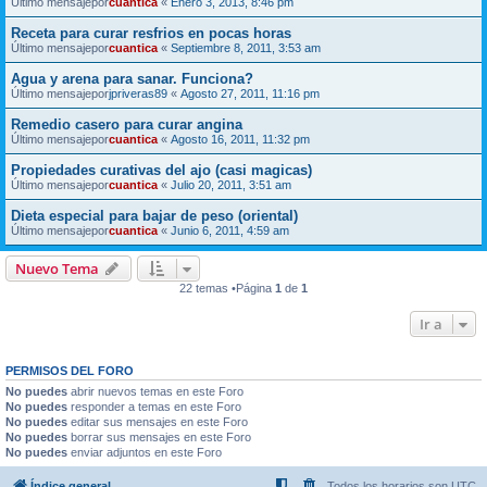
Último mensajepor
cuantica
«
Enero 3, 2013, 8:46 pm
Receta para curar resfrios en pocas horas
Último mensajepor
cuantica
«
Septiembre 8, 2011, 3:53 am
Agua y arena para sanar. Funciona?
Último mensajepor
jpriveras89
«
Agosto 27, 2011, 11:16 pm
Remedio casero para curar angina
Último mensajepor
cuantica
«
Agosto 16, 2011, 11:32 pm
Propiedades curativas del ajo (casi magicas)
Último mensajepor
cuantica
«
Julio 20, 2011, 3:51 am
Dieta especial para bajar de peso (oriental)
Último mensajepor
cuantica
«
Junio 6, 2011, 4:59 am
Nuevo Tema
22 temas •Página
1
de
1
Ir a
PERMISOS DEL FORO
No puedes
abrir nuevos temas en este Foro
No puedes
responder a temas en este Foro
No puedes
editar sus mensajes en este Foro
No puedes
borrar sus mensajes en este Foro
No puedes
enviar adjuntos en este Foro
Índice general
Todos los horarios son
UTC