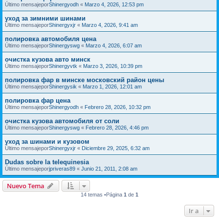
Último mensajepor
Shinergyodh
«
Marzo 4, 2026, 12:53 pm
уход за зимними шинами
Último mensajepor
Shinergyxjr
«
Marzo 4, 2026, 9:41 am
полировка автомобиля цена
Último mensajepor
Shinergyswg
«
Marzo 4, 2026, 6:07 am
очистка кузова авто минск
Último mensajepor
Shinergyvtk
«
Marzo 3, 2026, 10:39 pm
полировка фар в минске московский район цены
Último mensajepor
Shinergysik
«
Marzo 1, 2026, 12:01 am
полировка фар цена
Último mensajepor
Shinergyodh
«
Febrero 28, 2026, 10:32 pm
очистка кузова автомобиля от соли
Último mensajepor
Shinergyswg
«
Febrero 28, 2026, 4:46 pm
уход за шинами и кузовом
Último mensajepor
Shinergyxjr
«
Diciembre 29, 2025, 6:32 am
Dudas sobre la telequinesia
Último mensajepor
jpriveras89
«
Junio 21, 2011, 2:08 am
Nuevo Tema
14 temas •Página
1
de
1
Ir a