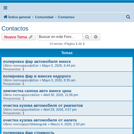
B
Índice general
Comunidad
Contactos
u
Contactos
s
Buscar
Búsqueda avanzad
Nuevo Tema
c
14 temas •Página
1
de
1
a
Temas
r
полировка фар автомобиля минск
Último mensajepor
jioGor
«
Mayo 5, 2026, 6:44 pm
Respuestas:
1
полировка фар в минске недорого
Último mensajepor
jioGor
«
Mayo 5, 2026, 8:35 am
Respuestas:
1
химчистка салона авто минск цена
Último mensajepor
cioGor
«
Abril 30, 2026, 11:58 pm
Respuestas:
1
очистка кузова автомобиля от реагентов
Último mensajepor
kioGor
«
Abril 29, 2026, 4:57 pm
Respuestas:
1
очистка кузова автомобиля от налета
Último mensajepor
Shinergysik
«
Marzo 4, 2026, 2:50 pm
полировка фар стоимость