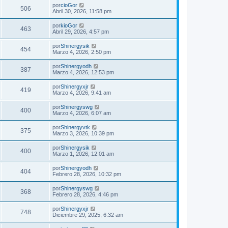
por
cioGor
506
Abril 30, 2026, 11:58 pm
por
kioGor
463
Abril 29, 2026, 4:57 pm
por
Shinergysik
454
Marzo 4, 2026, 2:50 pm
por
Shinergyodh
387
Marzo 4, 2026, 12:53 pm
por
Shinergyxjr
419
Marzo 4, 2026, 9:41 am
por
Shinergyswg
400
Marzo 4, 2026, 6:07 am
por
Shinergyvtk
375
Marzo 3, 2026, 10:39 pm
por
Shinergysik
400
Marzo 1, 2026, 12:01 am
por
Shinergyodh
404
Febrero 28, 2026, 10:32 pm
por
Shinergyswg
368
Febrero 28, 2026, 4:46 pm
por
Shinergyxjr
748
Diciembre 29, 2025, 6:32 am