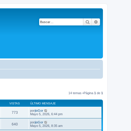
Buscar
Búsqueda avanza
14 temas •Página
1
de
1
VISTAS
ÚLTIMO MENSAJE
por
jioGor
773
Mayo 5, 2026, 6:44 pm
por
jioGor
640
Mayo 5, 2026, 8:35 am