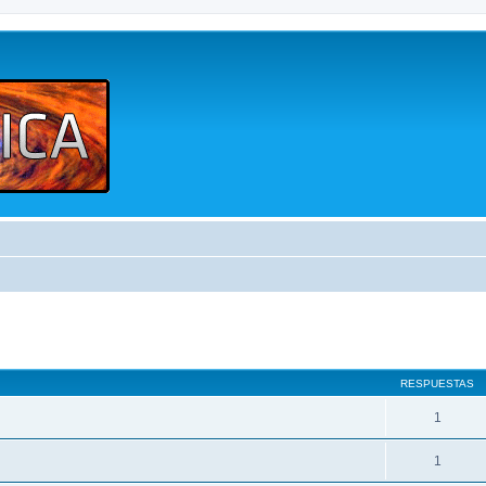
queda avanzada
RESPUESTAS
1
1