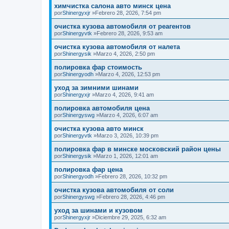
химчистка салона авто минск цена
por
Shinergyxjr
»Febrero 28, 2026, 7:54 pm
очистка кузова автомобиля от реагентов
por
Shinergyvtk
»Febrero 28, 2026, 9:53 am
очистка кузова автомобиля от налета
por
Shinergysik
»Marzo 4, 2026, 2:50 pm
полировка фар стоимость
por
Shinergyodh
»Marzo 4, 2026, 12:53 pm
уход за зимними шинами
por
Shinergyxjr
»Marzo 4, 2026, 9:41 am
полировка автомобиля цена
por
Shinergyswg
»Marzo 4, 2026, 6:07 am
очистка кузова авто минск
por
Shinergyvtk
»Marzo 3, 2026, 10:39 pm
полировка фар в минске московский район цены
por
Shinergysik
»Marzo 1, 2026, 12:01 am
полировка фар цена
por
Shinergyodh
»Febrero 28, 2026, 10:32 pm
очистка кузова автомобиля от соли
por
Shinergyswg
»Febrero 28, 2026, 4:46 pm
уход за шинами и кузовом
por
Shinergyxjr
»Diciembre 29, 2025, 6:32 am