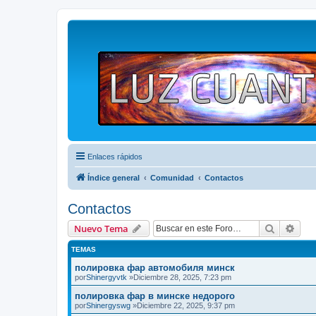
Enlaces rápidos
Índice general
Comunidad
Contactos
Contactos
Buscar
Bús
Nuevo Tema
TEMAS
полировка фар автомобиля минск
por
Shinergyvtk
»Diciembre 28, 2025, 7:23 pm
полировка фар в минске недорого
por
Shinergyswg
»Diciembre 22, 2025, 9:37 pm