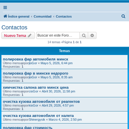
B
Índice general
Comunidad
Contactos
u
Contactos
s
Buscar
Búsqueda avanzad
Nuevo Tema
c
14 temas •Página
1
de
1
a
Temas
r
полировка фар автомобиля минск
Último mensajepor
jioGor
«
Mayo 5, 2026, 6:44 pm
Respuestas:
1
полировка фар в минске недорого
Último mensajepor
jioGor
«
Mayo 5, 2026, 8:35 am
Respuestas:
1
химчистка салона авто минск цена
Último mensajepor
cioGor
«
Abril 30, 2026, 11:58 pm
Respuestas:
1
очистка кузова автомобиля от реагентов
Último mensajepor
kioGor
«
Abril 29, 2026, 4:57 pm
Respuestas:
1
очистка кузова автомобиля от налета
Último mensajepor
Shinergysik
«
Marzo 4, 2026, 2:50 pm
полировка фар стоимость