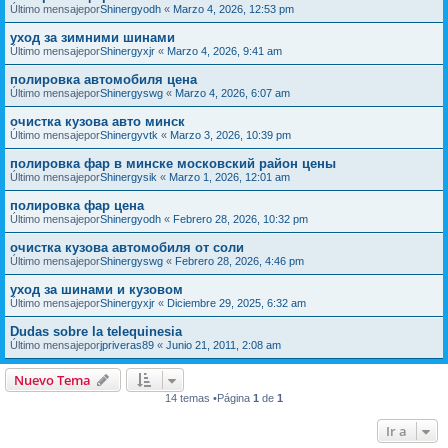
Último mensajepor
Shinergyodh
«
Marzo 4, 2026, 12:53 pm
уход за зимними шинами
Último mensajepor
Shinergyxjr
«
Marzo 4, 2026, 9:41 am
полировка автомобиля цена
Último mensajepor
Shinergyswg
«
Marzo 4, 2026, 6:07 am
очистка кузова авто минск
Último mensajepor
Shinergyvtk
«
Marzo 3, 2026, 10:39 pm
полировка фар в минске московский район цены
Último mensajepor
Shinergysik
«
Marzo 1, 2026, 12:01 am
полировка фар цена
Último mensajepor
Shinergyodh
«
Febrero 28, 2026, 10:32 pm
очистка кузова автомобиля от соли
Último mensajepor
Shinergyswg
«
Febrero 28, 2026, 4:46 pm
уход за шинами и кузовом
Último mensajepor
Shinergyxjr
«
Diciembre 29, 2025, 6:32 am
Dudas sobre la telequinesia
Último mensajepor
jpriveras89
«
Junio 21, 2011, 2:08 am
Nuevo Tema
14 temas •Página
1
de
1
Ir a