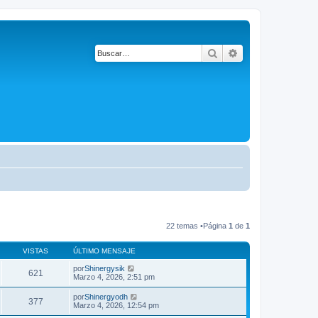
Buscar
Búsqueda avanza
22 temas •Página
1
de
1
VISTAS
ÚLTIMO MENSAJE
por
Shinergysik
621
Marzo 4, 2026, 2:51 pm
por
Shinergyodh
377
Marzo 4, 2026, 12:54 pm