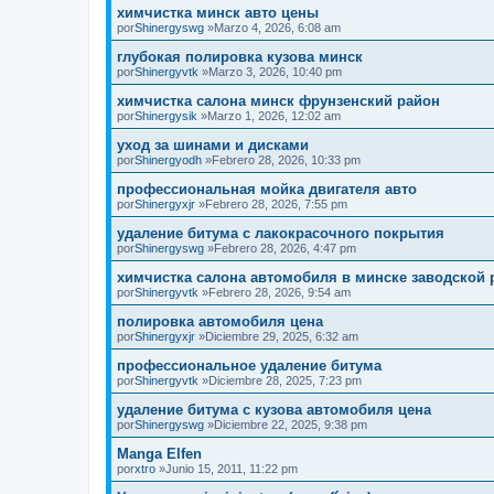
химчистка минск авто цены
por
Shinergyswg
»Marzo 4, 2026, 6:08 am
глубокая полировка кузова минск
por
Shinergyvtk
»Marzo 3, 2026, 10:40 pm
химчистка салона минск фрунзенский район
por
Shinergysik
»Marzo 1, 2026, 12:02 am
уход за шинами и дисками
por
Shinergyodh
»Febrero 28, 2026, 10:33 pm
профессиональная мойка двигателя авто
por
Shinergyxjr
»Febrero 28, 2026, 7:55 pm
удаление битума с лакокрасочного покрытия
por
Shinergyswg
»Febrero 28, 2026, 4:47 pm
химчистка салона автомобиля в минске заводской 
por
Shinergyvtk
»Febrero 28, 2026, 9:54 am
полировка автомобиля цена
por
Shinergyxjr
»Diciembre 29, 2025, 6:32 am
профессиональное удаление битума
por
Shinergyvtk
»Diciembre 28, 2025, 7:23 pm
удаление битума с кузова автомобиля цена
por
Shinergyswg
»Diciembre 22, 2025, 9:38 pm
Manga Elfen
por
xtro
»Junio 15, 2011, 11:22 pm