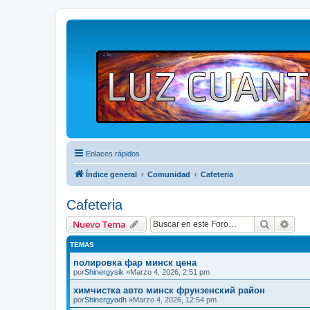
Enlaces rápidos
Índice general
Comunidad
Cafeteria
Cafeteria
Buscar
Bús
Nuevo Tema
TEMAS
полировка фар минск цена
por
Shinergysik
»Marzo 4, 2026, 2:51 pm
химчистка авто минск фрунзенский район
por
Shinergyodh
»Marzo 4, 2026, 12:54 pm