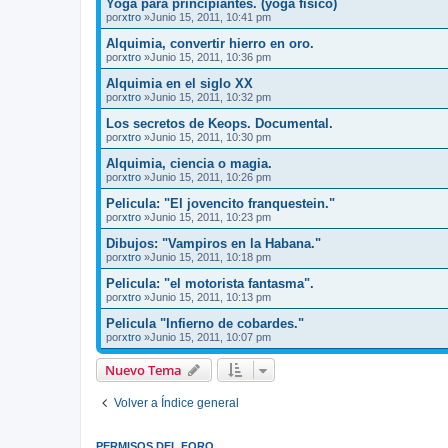
Yoga para principiantes. (yoga físico)
por
xtro
»Junio 15, 2011, 10:41 pm
Alquimia, convertir hierro en oro.
por
xtro
»Junio 15, 2011, 10:36 pm
Alquimia en el siglo XX
por
xtro
»Junio 15, 2011, 10:32 pm
Los secretos de Keops. Documental.
por
xtro
»Junio 15, 2011, 10:30 pm
Alquimia, ciencia o magia.
por
xtro
»Junio 15, 2011, 10:26 pm
Pelicula: "El jovencito franquestein."
por
xtro
»Junio 15, 2011, 10:23 pm
Dibujos: "Vampiros en la Habana."
por
xtro
»Junio 15, 2011, 10:18 pm
Pelicula: "el motorista fantasma".
por
xtro
»Junio 15, 2011, 10:13 pm
Pelicula "Infierno de cobardes."
por
xtro
»Junio 15, 2011, 10:07 pm
Nuevo Tema
Volver a Índice general
PERMISOS DEL FORO